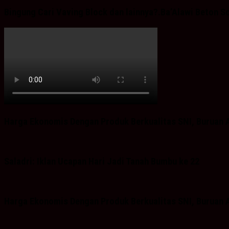
Bingung Cari Vaving Block dan lainnya?.Ba’Alawi Beton S
Harga Ekonomis Dengan Produk Berkualitas SNI, Buruan A
Saladri: Iklan Ucapan Hari Jadi Tanah Bumbu ke 22
Harga Ekonomis Dengan Produk Berkualitas SNI, Buruan A