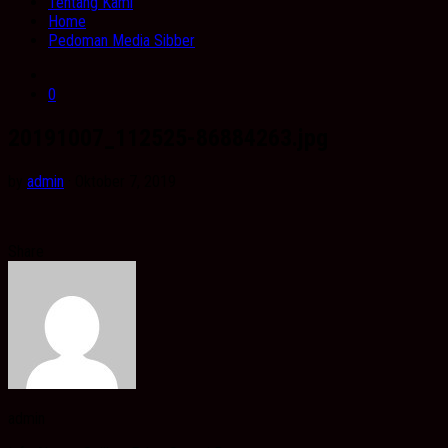
Tentang Kami
Home
Pedoman Media Sibber
0
20191007_112525-86884263.jpg
by
admin
· Oktober 7, 2019
Share
admin