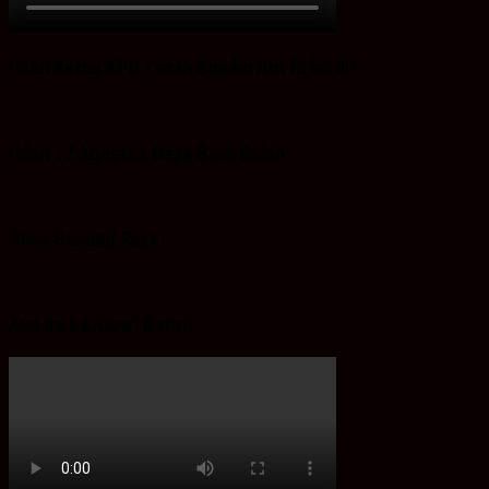
Iklan Ketua KPU Tanah Bumbu Hut RI ke 80
Iklan 17 Agustus Desa Batu Bulan
Desa Gunung Raya
Ayo ke Ba’Alawi Beton