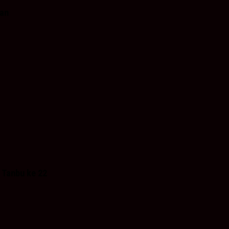
lan
 Tanbu ke 22