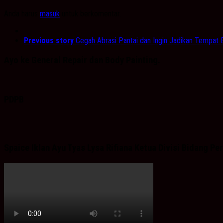
Anda harus
masuk
untuk berkomentar.
Previous story
Cegah Abrasi Pantai dan Ingin Jadikan Tempat
Ayo ke General Repair dan Body Painting.
PDPB
Spaice Iklan Ayu Tyas Lysa Rifiana Ketua Divisi Bidang 