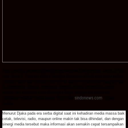
Acara media gathering dan sharing session berlangsung santai di Kopi
Jos Jalan S. Parman Kota Palangka Raya dan diikuti oleh perwakilan
media massa dan media online serta admin media sosial yang berada
di Kalimantan Tengah termasuk Jurnalis media online dan sosial
media dari Kominfo Kota Palangka Raya dengan narasumber
pimpinan redaksi media koran Sindo dan
sindonews.com
, Djaka
Susila.
Menurut Djaka pada era serba digital saat ini kehadiran media massa baik
cetak, televisi, radio, maupun online makin tak bisa dihindari, dan dengan
sinergi media tersebut maka informasi akan semakin cepat tersampaikan