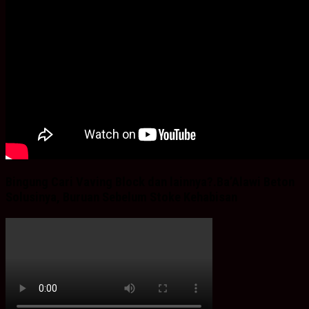
Bingung Cari Vaving Block dan lainnya?.Ba’Alawi Beton
Solusinya, Buruan Sebelum Stoke Kehabisan