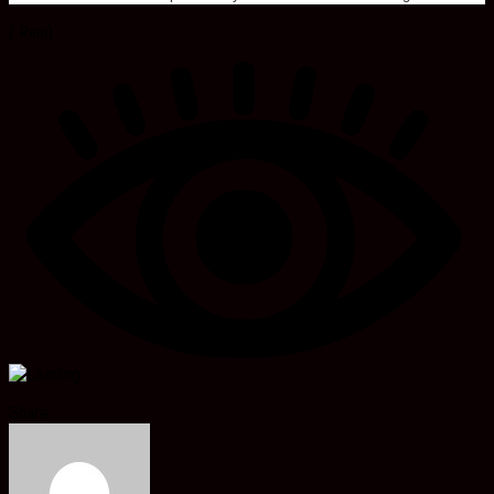
( Rani)
Share