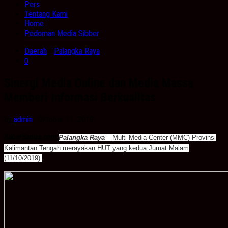
Pers
Tentang Kami
Home
Pedoman Media Sibber
Daerah
/
Palangka Raya
0
Sinergi Media Online dan Media Massa
Memberi Informasi Berkualitas
by
admin
· Oktober 11, 2019
KabarBanua.com,
Palangka Raya
– Multi Media Center (MMC) Provinsi
Kalimantan Tengah merayakan HUT yang kedua.Jumat Malam
(11/10/2019).