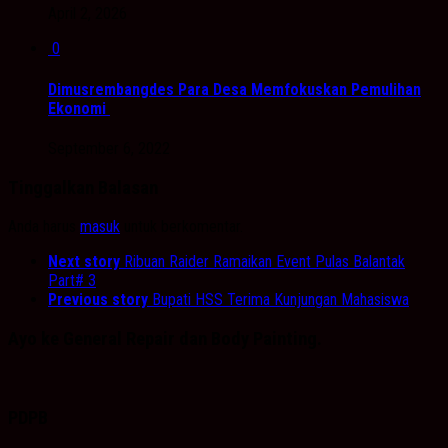
April 2, 2026
0
Dimusrembangdes Para Desa Memfokuskan Pemulihan
Ekonomi
September 6, 2022
Tinggalkan Balasan
Anda harus
masuk
untuk berkomentar.
Next story
Ribuan Raider Ramaikan Event Pulas Balantak
Part# 3
Previous story
Bupati HSS Terima Kunjungan Mahasiswa
Ayo ke General Repair dan Body Painting.
PDPB