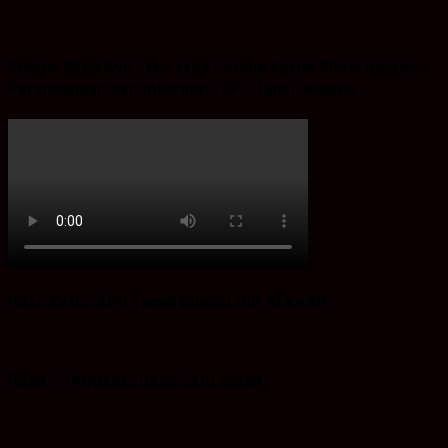
Spaice Iklan Ayu Tyas Lysa Rifiana Ketua Divisi Bidang
Perencanaan dan Informasi KPU Tanah Bumbu
Iklan Ketua KPU Tanah Bumbu Hut RI ke 80
Iklan 17 Agustus Desa Batu Bulan