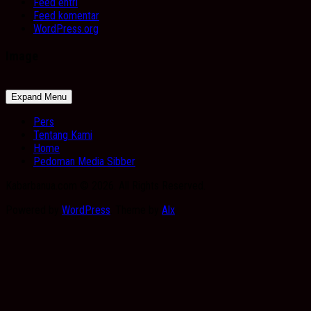
Feed entri
Feed komentar
WordPress.org
Image
Expand Menu
Pers
Tentang Kami
Home
Pedoman Media Sibber
Kabarbanua.com © 2026. All Rights Reserved.
Powered by
WordPress
. Theme by
Alx
.