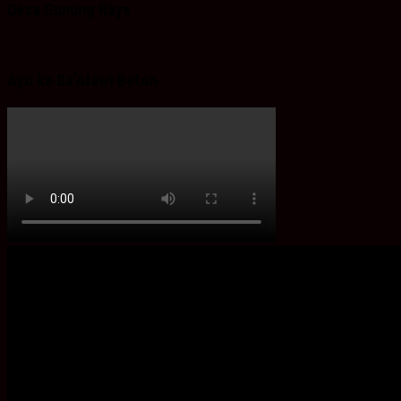
Desa Gunung Raya
Ayo ke Ba’Alawi Beton