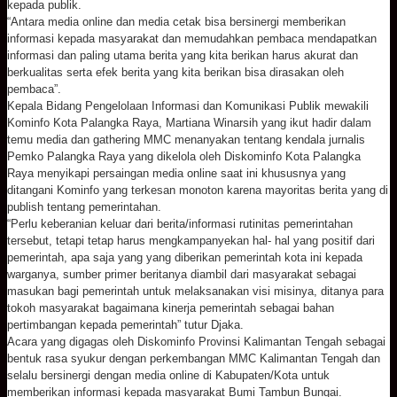
kepada publik.
“Antara media online dan media cetak bisa bersinergi memberikan
informasi kepada masyarakat dan memudahkan pembaca mendapatkan
informasi dan paling utama berita yang kita berikan harus akurat dan
berkualitas serta efek berita yang kita berikan bisa dirasakan oleh
pembaca”.
Kepala Bidang Pengelolaan Informasi dan Komunikasi Publik mewakili
Kominfo Kota Palangka Raya, Martiana Winarsih yang ikut hadir dalam
temu media dan gathering MMC menanyakan tentang kendala jurnalis
Pemko Palangka Raya yang dikelola oleh Diskominfo Kota Palangka
Raya menyikapi persaingan media online saat ini khususnya yang
ditangani Kominfo yang terkesan monoton karena mayoritas berita yang di
publish tentang pemerintahan.
“Perlu keberanian keluar dari berita/informasi rutinitas pemerintahan
tersebut, tetapi tetap harus mengkampanyekan hal- hal yang positif dari
pemerintah, apa saja yang yang diberikan pemerintah kota ini kepada
warganya, sumber primer beritanya diambil dari masyarakat sebagai
masukan bagi pemerintah untuk melaksanakan visi misinya, ditanya para
tokoh masyarakat bagaimana kinerja pemerintah sebagai bahan
pertimbangan kepada pemerintah” tutur Djaka.
Acara yang digagas oleh Diskominfo Provinsi Kalimantan Tengah sebagai
bentuk rasa syukur dengan perkembangan MMC Kalimantan Tengah dan
selalu bersinergi dengan media online di Kabupaten/Kota untuk
memberikan informasi kepada masyarakat Bumi Tambun Bungai.