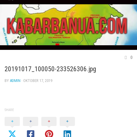
Skip
to
content
0
20191017_100050-233526306.jpg
BY
ADMIN
· OKTOBER 17, 2019
SHARE