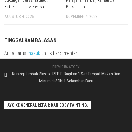
Dukungan Bersama untuk
Pelayanan Terbai, Ramah dan
Keberhasilan Menyusui
Bersahabat
AGUSTUS 4, 2026
NOVEMBER 4, 2023
TINGGALKAN BALASAN
Anda harus
masuk
untuk berkomentar.
PREVIOUS STORY
Kurangi Limbah Plastik, PT.BIB Bagikan 1 Set Tempat Makan Dan
Minum di SDN 1 Sebamban Baru
AYO KE GENERAL REPAIR DAN BODY PAINTING.