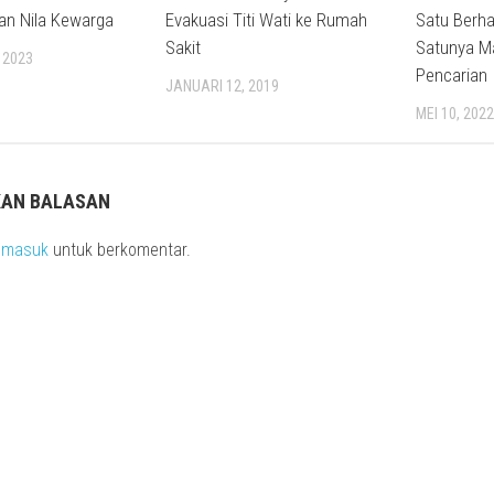
an Nila Kewarga
Evakuasi Titi Wati ke Rumah
Satu Berha
Sakit
Satunya M
 2023
Pencarian
JANUARI 12, 2019
MEI 10, 202
KAN BALASAN
s
masuk
untuk berkomentar.