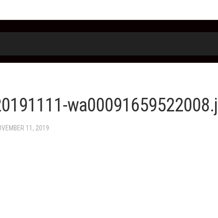
20191111-wa00091659522008.
OVEMBER 11, 2019