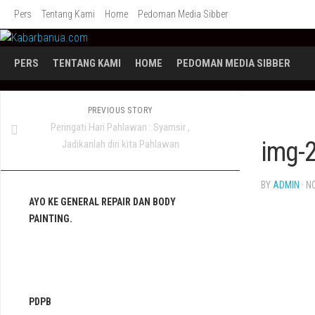
Skip
Pers
Tentang Kami
Home
Pedoman Media Sibber
to
content
PERS
TENTANG KAMI
HOME
PEDOMAN MEDIA SIBBER
PREVIOUS STORY
Peringati Hari Pahlawan : Syamsir ,
img-
Jadikanlah diri kita Pahlawan
BY
ADMIN
· N
AYO KE GENERAL REPAIR DAN BODY
PAINTING.
PDPB