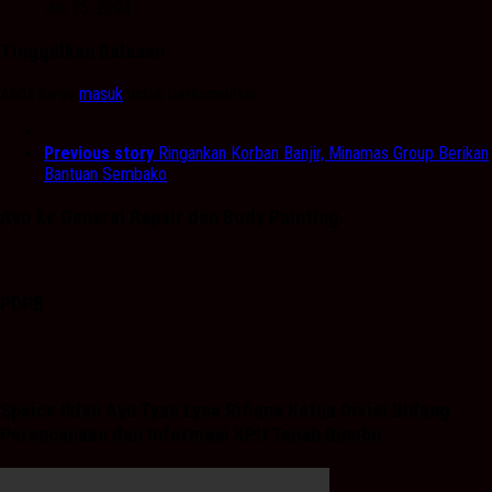
Juli 25, 2024
Tinggalkan Balasan
Anda harus
masuk
untuk berkomentar.
Previous story
Ringankan Korban Banjir, Minamas Group Berikan
Bantuan Sembako
Ayo ke General Repair dan Body Painting.
PDPB
Spaice Iklan Ayu Tyas Lysa Rifiana Ketua Divisi Bidang
Perencanaan dan Informasi KPU Tanah Bumbu