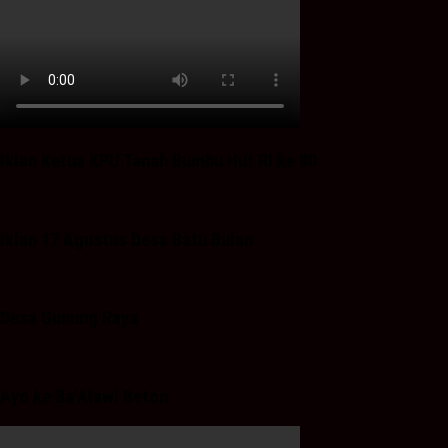
Iklan Ketua KPU Tanah Bumbu Hut RI ke 80
Iklan 17 Agustus Desa Batu Bulan
Desa Gunung Raya
Ayo ke Ba’Alawi Beton