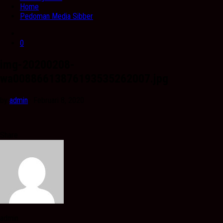
Home
Pedoman Media Sibber
0
img-20200208-
wa00886613876193535262007.jpg
by
admin
· Februari 8, 2020
Share
admin