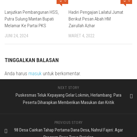
0
0
Lanjutkan Pembangunan HSS,
Hadiri Pengajian Lailatul Jumat
Putra Sulung Mantan Bupati
Berikut Pesan Abah HM
Melamar Ke Partai PKS
Zairullah Azhar
JUNI 24, 2024
MARET 4, 2022
TINGGALKAN BALASAN
Anda harus
masuk
untuk berkomentar.
NEXT STORY
Puskesmas Teluk Kepayang Gelar Lokmin, Herlambang: Para
Peserta Diharapkan Memberikan Masukan dan Kritik
PREVIOUS STORY
98 Desa Cairkan Tahap Pertama Dana Desa, Nahrul Fajeri: Agar