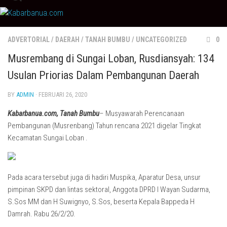
Skip
to
content
ADVERTORIAL
/
DAERAH
/
TANAH BUMBU
/
UNCATEGORIZED
0
Musrembang di Sungai Loban, Rusdiansyah: 134
Usulan Priorias Dalam Pembangunan Daerah
BY
ADMIN
· FEBRUARI 26, 2020
Kabarbanua.com, Tanah Bumbu
– Musyawarah Perencanaan
Pembangunan (Musrenbang) Tahun rencana 2021 digelar Tingkat
Kecamatan Sungai Loban .
Pada acara tersebut juga di hadiri Muspika, Aparatur Desa, unsur
pimpinan SKPD dan lintas sektoral, Anggota DPRD I Wayan Sudarma,
S.Sos MM dan H Suwignyo, S.Sos, beserta Kepala Bappeda H
Damrah. Rabu 26/2/20.