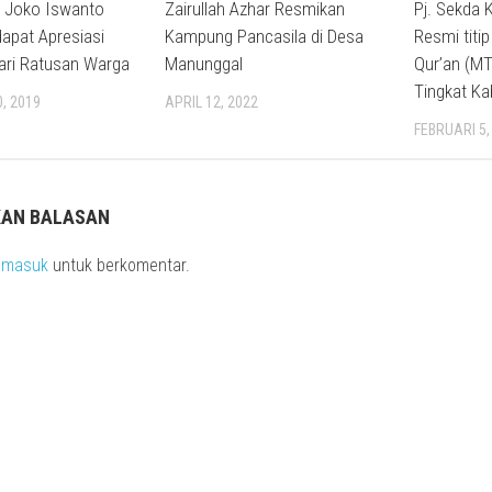
i Joko Iswanto
Zairullah Azhar Resmikan
Pj. Sekda 
apat Apresiasi
Kampung Pancasila di Desa
Resmi titi
ari Ratusan Warga
Manunggal
Qur’an (MT
Tingkat K
, 2019
APRIL 12, 2022
FEBRUARI 5,
KAN BALASAN
s
masuk
untuk berkomentar.