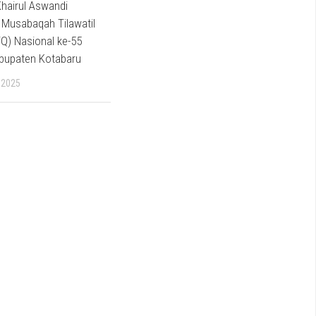
Khairul Aswandi
p Musabaqah Tilawatil
Q) Nasional ke-55
abupaten Kotabaru
 2025