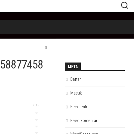
0
358877458
META
Daftar
Masuk
SHARE
Feed entri
Feed komentar