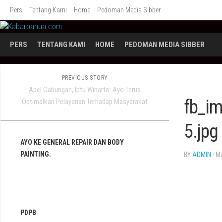
Skip
Pers
Tentang Kami
Home
Pedoman Media Sibber
to
content
PERS
TENTANG KAMI
HOME
PEDOMAN MEDIA SIBBER
PREVIOUS STORY
Apel Gabungan, Iptu Winarto: Ayo Terus
fb_i
Optimalkan Pelayanan Terhadap Masyarakat
5.jpg
AYO KE GENERAL REPAIR DAN BODY
PAINTING.
BY
ADMIN
· M
PDPB