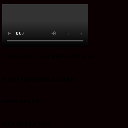
Iklan Ketua KPU Tanah Bumbu Hut RI ke 80
Iklan 17 Agustus Desa Batu Bulan
Desa Gunung Raya
Ayo ke Ba’Alawi Beton