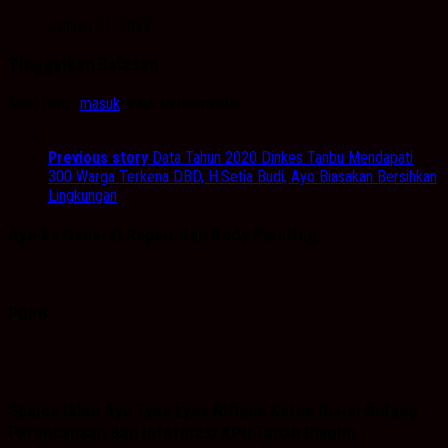
Januari 21, 2022
Tinggalkan Balasan
Anda harus
masuk
untuk berkomentar.
Previous story
Data Tahun 2020 Dinkes Tanbu Mendapati
300 Warga Terkena DBD, H.Setia Budi, Ayo Biasakan Bersihkan
Lingkungan
Ayo ke General Repair dan Body Painting.
PDPB
Spaice Iklan Ayu Tyas Lysa Rifiana Ketua Divisi Bidang
Perencanaan dan Informasi KPU Tanah Bumbu