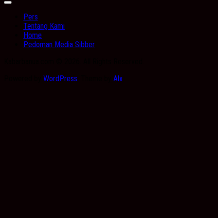
Expand
Menu
Pers
Tentang Kami
Home
Pedoman Media Sibber
Kabarbanua.com © 2026. All Rights Reserved.
Powered by
WordPress
. Theme by
Alx
.