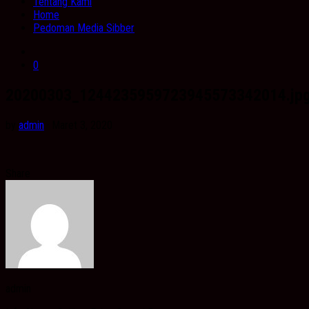
Tentang Kami
Home
Pedoman Media Sibber
0
20200303_1244235959723945573342014.jp
by
admin
· Maret 3, 2020
Share
admin