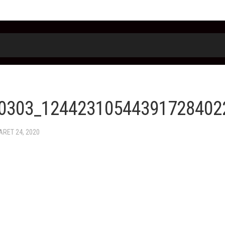
0303_124423105443917284022
ARET 24, 2020