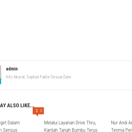
admin
Info Akurat, Sajikan Fakta Sesuai Data
AY ALSO LIKE...
0
rget Dalam
Melalui Layanan Drive Thru,
Nur Andi A
n Sensus
Kantah Tanah Bumbu Terus
Terima Pe