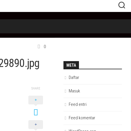
0
9890.jpg
META
Daftar
SHARE
Masuk
Feed entri
Feed komentar