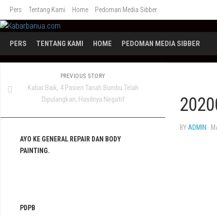
Skip
Pers
Tentang Kami
Home
Pedoman Media Sibber
to
content
PERS
TENTANG KAMI
HOME
PEDOMAN MEDIA SIBBER
PREVIOUS STORY
Kabar Baik, 4 Pasien Tanah Bumbu Telah
2020
Dipulangkan, Hasilnya Negatif
BY
ADMIN
· M
AYO KE GENERAL REPAIR DAN BODY
PAINTING.
PDPB