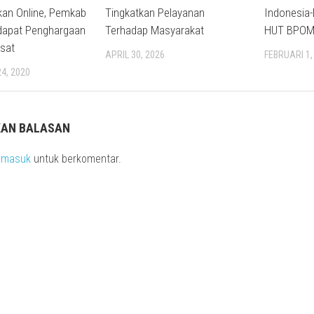
an Online, Pemkab
Tingkatkan Pelayanan
Indonesia-
apat Penghargaan
Terhadap Masyarakat
HUT BPOM
sat
APRIL 30, 2026
FEBRUARI 1,
4, 2020
KAN BALASAN
s
masuk
untuk berkomentar.