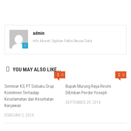
admin
Info Akurat, Sajikan Fakta Sesuai Data
YOU MAY ALSO LIKE...
0
0
Seminar K3, PT Sebuku Grup
Bupati Murung Raya Resmi
Komitmen Terhadap
DiEmban Perdie Yoseph
Keselamatan dan Kesehatan
SEPTEMBER 29, 2018
Karyawan
FEBRUARI 3, 2024