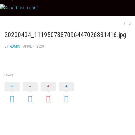
Skip
to
content
0
20200404_1119507887096447026831416.jpg
BY
ADMIN
· APRIL 4, 2020
SHARE