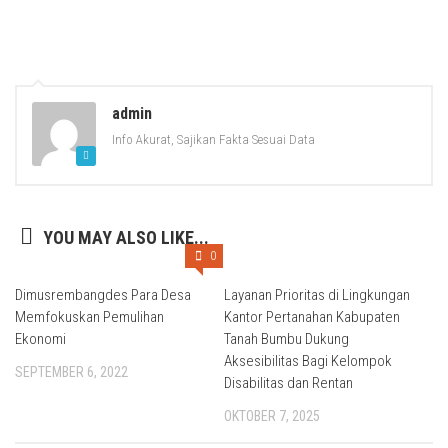
admin
Info Akurat, Sajikan Fakta Sesuai Data
YOU MAY ALSO LIKE...
0
Dimusrembangdes Para Desa
Layanan Prioritas di Lingkungan
Memfokuskan Pemulihan
Kantor Pertanahan Kabupaten
Ekonomi
Tanah Bumbu Dukung
Aksesibilitas Bagi Kelompok
SEPTEMBER 6, 2022
Disabilitas dan Rentan
OKTOBER 7, 2025