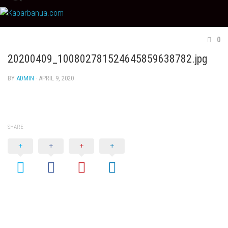
Skip
to
content
0
20200409_100802781524645859638782.jpg
BY
ADMIN
· APRIL 9, 2020
SHARE