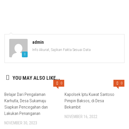
admin
Info Akurat, Sajikan Fakta Sesuai Data
YOU MAY ALSO LIKE...
0
0
Belajar Dari Pengalaman
Kapolsek Iptu Kuwat Santoso
Karhutla, Desa Sukamaju
Pimpin Baksos, di Desa
Siapkan Pencegahan dan
Bekambit
Lakukan Penanganan
NOVEMBER 16, 2022
NOVEMBER 30, 2023