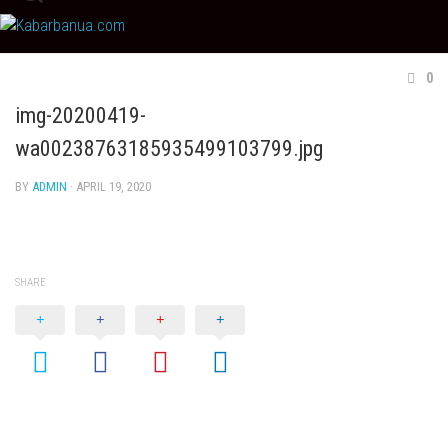
Skip
to
content
0
img-20200419-
wa00238763185935499103799.jpg
BY
ADMIN
· APRIL 19, 2020
SHARE