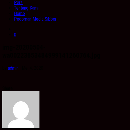
Pers
Tentang Kami
Home
Pedoman Media Sibber
0
img-20200504-
wa00223653484999141260764.jpg
by
admin
· Mei 4, 2020
Share