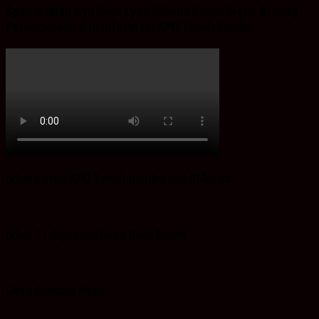
Spaice Iklan Ayu Tyas Lysa Rifiana Ketua Divisi Bidang
Perencanaan dan Informasi KPU Tanah Bumbu
Iklan Ketua KPU Tanah Bumbu Hut RI ke 80
Iklan 17 Agustus Desa Batu Bulan
Desa Gunung Raya