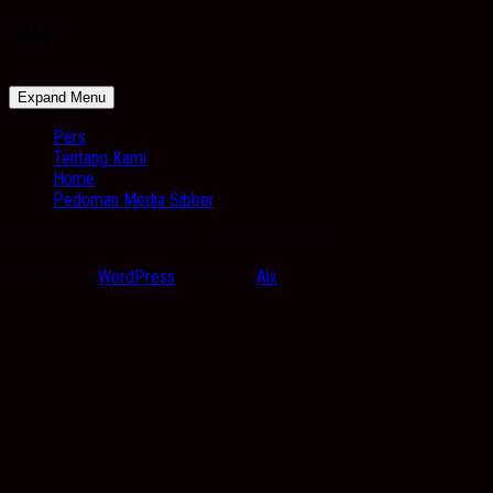
Image
Expand Menu
Pers
Tentang Kami
Home
Pedoman Media Sibber
Kabarbanua.com © 2026. All Rights Reserved.
Powered by
WordPress
. Theme by
Alx
.