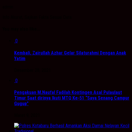
admin
Info Akurat, Sajikan Fakta Sesuai Data
You may also like...
0
Kembali, Zairullah Azhar Gelar Silaturahmi Dengan Anak
Yatim
Desember 28, 2021
0
Pengakuan M.Naufal Fadilah Kontingen Asal Pulaulaut
Timur Saat dirinya Ikuti MTQ Ke-51 “Saya Senang Campur
Gugup”
Maret 9, 2021