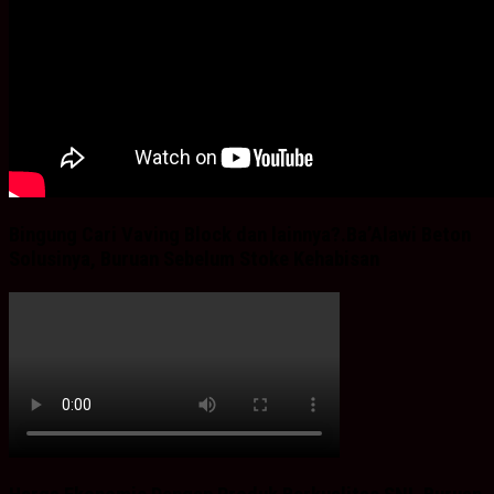
Bingung Cari Vaving Block dan lainnya?.Ba’Alawi Beton
Solusinya, Buruan Sebelum Stoke Kehabisan