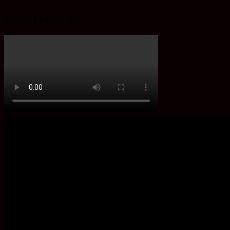
Ayo ke Ba’Alawi Beton