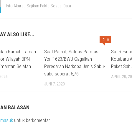
Info Akurat, Sajikan Fakta Sesuai Data
AY ALSO LIKE...
0
 dan Ramah Tamah
Saat Patroli, Satgas Pamtas
Sat Resna
tor Wilayah BPN
Yonif 623/BWU Gagalkan
Kotabaru 
limantan Selatan
Peredaran Narkoba Jenis Sabu-
Paket Sabu
sabu seberat 5,76
 2026
APRIL 20, 2
JUNI 7, 2020
KAN BALASAN
s
masuk
untuk berkomentar.