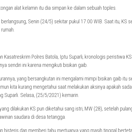
ongan alat kelamin itu dia simpan ke dalam sebuah toples.
u berlangsung, Senin (24/5) sekitar pukul 17.00 WIB. Saat itu, KS 
i rumah.
 Kasatreskrim Polres Batola, Iptu Suparli, kronologis peristiwa K
inya sendiri ini karena mengikuti bisikan gaib.
urannya, yang bersangkutan ini mengalami mimpi bisikan gaib itu 
Namun kita kurang mengetahui saat melakukan aksinya apakah sada
ang Suparli. Selasa, (25/5/2021) kemarin.
yang dilakukan KS pun diketahui sang istri, MW (28), setelah pulang
awinan saudara di desa tetangga.
un histeris dan memberi tahu mertuanya yang masih tinggal bertet