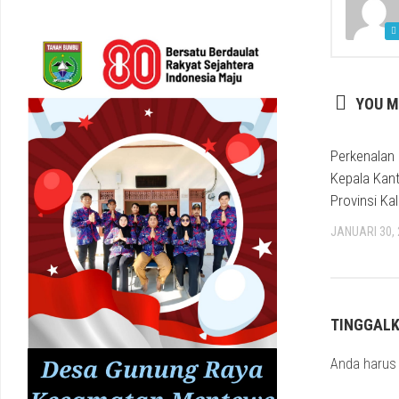
YOU M
Perkenalan
Kepala Kan
Provinsi Ka
JANUARI 30,
TINGGAL
Anda haru