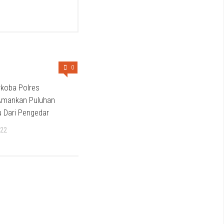
0
rkoba Polres
Amankan Puluhan
 Dari Pengedar
022