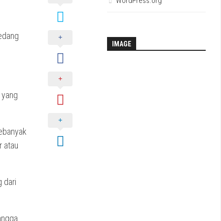
WordPress.org
sedang
IMAGE
S yang
sebanyak
r atau
 dari
angga.