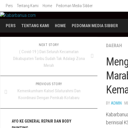
Skip
Pers
Tentang Kami
Home
Pedoman Media Sibber
to
content
PERS
TENTANG KAMI
HOME
PEDOMAN MEDIA SIBBER
NEXT STORY
DAERAH
( Covid-19 ) Dari Seluruh Kecamatan
Menga
Dikabupaten Tanbu Sudah Tak Adalagi Zona
Merah
Mara
PREVIOUS STORY
Kema
Kemenkumham Kalsel Silaturahmi Dan
Koordinasi Dengan Pemkab Kotabaru
BY
ADMIN
· M
Kabarbanua
AYO KE GENERAL REPAIR DAN BODY
berinisial