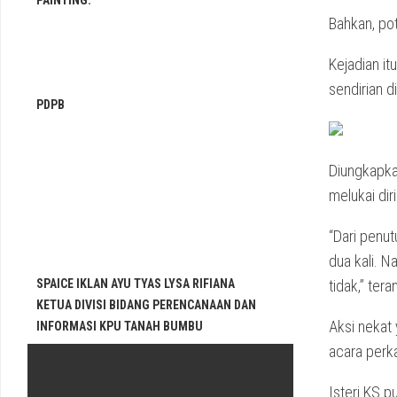
PAINTING.
Bahkan, pot
Kejadian it
sendirian d
PDPB
Diungkapkan
melukai dir
“Dari penut
dua kali. 
SPAICE IKLAN AYU TYAS LYSA RIFIANA
tidak,” ter
KETUA DIVISI BIDANG PERENCANAAN DAN
Aksi nekat 
INFORMASI KPU TANAH BUMBU
acara perk
Isteri KS p