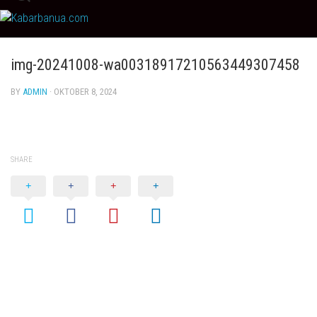
Skip
to
content
img-20241008-wa00318917210563449307458
BY
ADMIN
· OKTOBER 8, 2024
SHARE