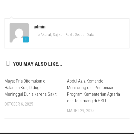
admin
Info Akurat, Sajikan Fakta Sesuai Data
YOU MAY ALSO LIKE...
Mayat Pria Ditemukan di
Abdul Aziz Komandoi
Halaman Kos, Diduga
Monitoring dan Pembinaan
Meninggal Dunia karena Sakit
Program Kementerian Agraria
dan Tata ruang di HSU
OKTOBER 6, 2025
MARET 29, 2025