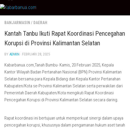
Skip
to
content
BANJARMASIN
/
DAERAH
Kantah Tanbu Ikuti Rapat Koordinasi Pencegahan
Korupsi di Provinsi Kalimantan Selatan
BY
ADMIN
· FEBRUARI 28, 2025
Kabarbanua.com,Tanah Bumbu- Kamis, 20 Februari 2025, Kepala
Kantor Wilayah Badan Pertanahan Nasional (BPN) Provinsi Kalimantan
Selatan bersama para Kepala Bidang dan Kepala Kantor Pertanahan
Kabupaten/Kota se-Provinsi Kalimantan Selatan serta perwakilan dari
Pemerintah Daerah Kabupaten/Kota mengikuti Rapat Koordinasi
Pencegahan Korupsi di Provinsi Kalimantan Selatan secara daring.
Rapat koordinasi ini bertujuan untuk memperkuat sinergi dalam upaya
pencegahan korupsi, khususnya dalam pengamanan hukum aset tanah