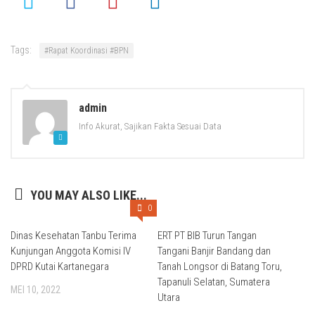
Tags:
#Rapat Koordinasi #BPN
admin
Info Akurat, Sajikan Fakta Sesuai Data
YOU MAY ALSO LIKE...
0
Dinas Kesehatan Tanbu Terima
ERT PT BIB Turun Tangan
Kunjungan Anggota Komisi IV
Tangani Banjir Bandang dan
DPRD Kutai Kartanegara
Tanah Longsor di Batang Toru,
Tapanuli Selatan, Sumatera
MEI 10, 2022
Utara