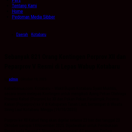
Pers
Tentang Kami
Home
Pedoman Media Sibber
Daerah
/
Kotabaru
Sebanyak 821 Orang Kontingen Porprov XII dan
Peparprov V Resmi di Lepas Wabup Kotabaru
by
admin
· Oktober 19, 2025
Kabarbanua,com. Kotabaru – Wakil Bupati Kotabaru Syairi Mukhlis,
secara resmi melepas Kontingen untuk mengikuti Ajang Pekan Olahraga
Provinsi Kalsel (Porprov) ke XII dan Pekan Pekan Paralimpik Provinsi
Kalsel (Peparprov) ke V di Kabupaten Tanah Laut, bertempat di Wisata
Siring Laut Kotabaru. Minggu (19/10/2035).
Porprov ke XII Kalsel Yang akan digelar selama 23 hari dari tanggal 23
Oktober sampai 14 November 2025. Dijadwalkan untuk Pembukaan
Resmi pada Tanggal 1 November bertempat di Lapangan Pertasi