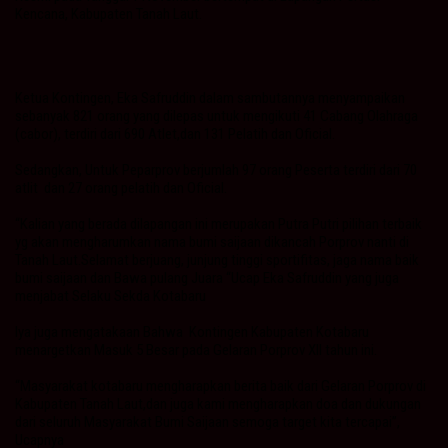
Kencana, Kabupaten Tanah Laut.
Ketua Kontingen, Eka Safruddin dalam sambutannya menyampaikan
sebanyak 821 orang yang dilepas untuk mengikuti 41 Cabang Olahraga
(cabor), terdiri dari 690 Atlet,dan 131 Pelatih dan Oficial.
Sedangkan, Untuk Peparprov berjumlah 97 orang Peserta terdiri dari 70
atlit dan 27 orang pelatih dan Oficial.
“Kalian yang berada dilapangan ini merupakan Putra Putri pilihan terbaik
yg akan mengharumkan nama bumi saijaan dikancah Porprov nanti di
Tanah Laut.Selamat berjuang, junjung tinggi sportifitas, jaga nama baik
bumi saijaan dan Bawa pulang Juara “Ucap Eka Safruddin yang juga
menjabat Selaku Sekda Kotabaru
Iya juga mengatakaan Bahwa Kontingen Kabupaten Kotabaru
menargetkan Masuk 5 Besar pada Gelaran Porprov XII tahun ini.
“Masyarakat kotabaru mengharapkan berita baik dari Gelaran Porprov di
Kabupaten Tanah Laut,dan juga kami mengharapkan doa dan dukungan
dari seluruh Masyarakat Bumi Saijaan semoga target kita tercapai”,
Ucapnya