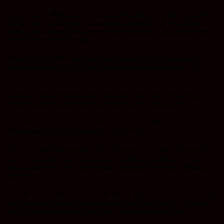
Sementara itu, Wakil Bupati Kotabaru Syairi Mukhlis mengatakan jadikan
Ajang Porprov dan Peparprov ini sebagai panggung ntuk menunjukan
kemampuan terbaik dan menjunjung tinggi Sportifitas dan memeprerat
persaudaraan antar Daerah.
“Kepada atlet dan Ofisial, saya titipkan nama baik Kotabaru tunjukan
bahwa kita kontingen yang tangguh, disiplin dan berintegritas”, ucap
Syairi
Ia juga, mengapresiasi pelatih, ofisial, panitia serta semua yang tlah
bekerja keras serta terlibat dalam persiapan Ajang Porprov ini.
“Semoga segala usaha dan pengorbanan yang telah diberikan menjadi
ladang amal dan ibadah kita semua” kata Wabub
Kemudian ia, menyampaikan bahwa Pemda Kotabaru akan memberikan
bonus kepada para atlet berprestasi, sebagai bentuk apresiasi atas
dedikasi dan kerja keras mereka dalam mengharumkan nama Kabupaten
Kotabaru.
“Pemda kotabaru akan Memberikan Bonus bagi atlit berprestasi, berupa
penghargaan dan bonus masing masing 30 juta rupiah untuk atlet peraih
emas, 20 juta untuk atlet perak serta 10 juta untuk atlet pariah
perunggu”, ujar Syairi.