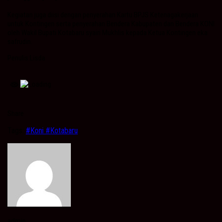
Kegiatan juga diisi dengan penyerahan Kartu BPJS Ketenagakerjaan
untuk Kontingen serta penyerahan Bendera Kabupaten dan Bendera KONI
oleh Wakil Bupati Kotabaru syairi Mukhlis kepada Ketua Kontingen eka
safrudin.
Penulis:Lisda
Share
Tags:
#Koni #Kotabaru
admin