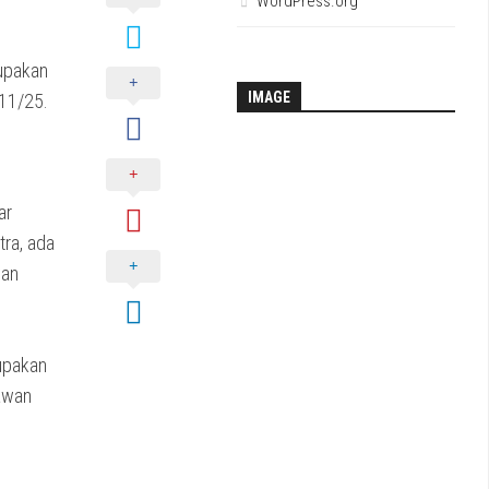
WordPress.org
upakan
IMAGE
/11/25.
ar
ra, ada
wan
upakan
lawan