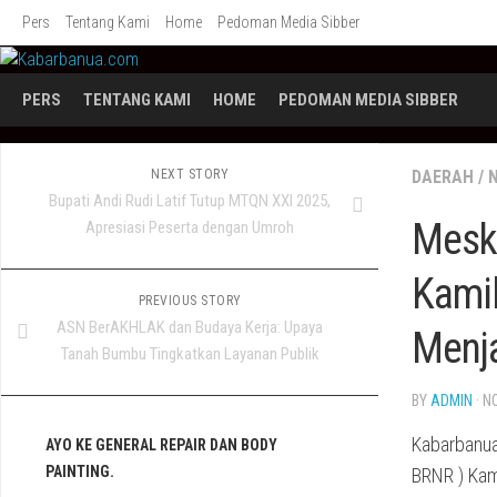
Skip
Pers
Tentang Kami
Home
Pedoman Media Sibber
to
content
PERS
TENTANG KAMI
HOME
PEDOMAN MEDIA SIBBER
NEXT STORY
DAERAH
/
Bupati Andi Rudi Latif Tutup MTQN XXI 2025,
Meski
Apresiasi Peserta dengan Umroh
Kami
PREVIOUS STORY
ASN BerAKHLAK dan Budaya Kerja: Upaya
Menja
Tanah Bumbu Tingkatkan Layanan Publik
BY
ADMIN
· N
Kabarbanua
AYO KE GENERAL REPAIR DAN BODY
PAINTING.
BRNR ) Kam