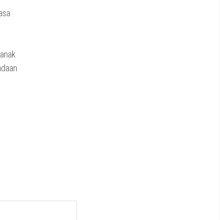
asa
 anak
adaan