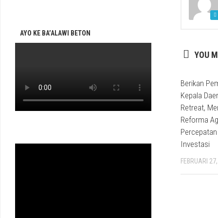
AYO KE BA’ALAWI BETON
YOU M
Berikan Pe
Kepala Dae
Retreat, Me
Reforma Ag
Percepatan
Investasi
FEBRUARI 27,