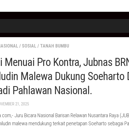
NASIONAL
/
SOSIAL
/
TANAH BUMBU
 Menuai Pro Kontra, Jubnas BR
ludin Malewa Dukung Soeharto 
di Pahlawan Nasional.
OVEMBER 21, 2025
.com,- Juru Bicara Nasional Barisan Relawan Nusantara Raya (J
iludin malewa mendukung terkait penetapan Soeharto sebagai P