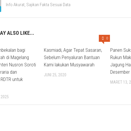
Info Akurat, Sajikan Fakta Sesuai Data
AY ALSO LIKE...
0
mbekalan bagi
Kasmiadi, Agar Tepat Sasaran,
Panen Suk
rah di Magelang
Sebelum Penyaluran Bantuan
Rukun Mak
nteri Nusron Soroti
Kami lakukan Musyawarah
Jagung Ha
raria dan
Desember
JUNI 25, 2020
 RDTR untuk
MARET 13, 
 2025