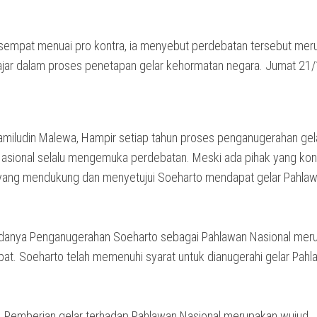
sempat menuai pro kontra, ia menyebut perdebatan tersebut mer
ajar dalam proses penetapan gelar kehormatan negara. Jumat 21
miludin Malewa, Hampir setiap tahun proses penganugerahan gel
asional selalu mengemuka perdebatan. Meski ada pihak yang kont
 yang mendukung dan menyetujui Soeharto mendapat gelar Pahla
danya Penganugerahan Soeharto sebagai Pahlawan Nasional mer
epat. Soeharto telah memenuhi syarat untuk dianugerahi gelar Pah
ut, Pemberian gelar terhadap Pahlawan Nasional merupakan wujud