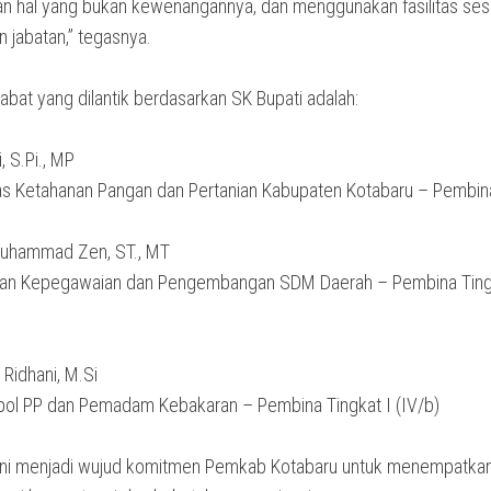
 hal yang bukan kewenangannya, dan menggunakan fasilitas ses
 jabatan,” tegasnya.
bat yang dilantik berdasarkan SK Bupati adalah:
, S.Pi., MP
as Ketahanan Pangan dan Pertanian Kabupaten Kotabaru – Pembina
Muhammad Zen, ST., MT
dan Kepegawaian dan Pengembangan SDM Daerah – Pembina Ting
 Ridhani, M.Si
pol PP dan Pemadam Kebakaran – Pembina Tingkat I (IV/b)
 ini menjadi wujud komitmen Pemkab Kotabaru untuk menempatka