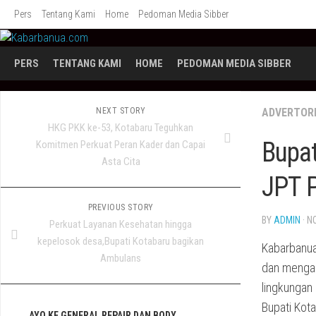
Skip
Pers
Tentang Kami
Home
Pedoman Media Sibber
to
content
PERS
TENTANG KAMI
HOME
PEDOMAN MEDIA SIBBER
NEXT STORY
ADVERTOR
HKG PKK ke-53, Kotabaru Teguhkan
Bupat
Komitmen Perkuat Peran Kader dan Capai
Asta Cita
JPT 
PREVIOUS STORY
BY
ADMIN
· N
Perkuat Layanan Kesehatan hingga
kepelosok desa,Bupati Kotabaru bagikan
Kabarbanua
Ambulans
dan mengam
lingkungan
Bupati Kota
AYO KE GENERAL REPAIR DAN BODY