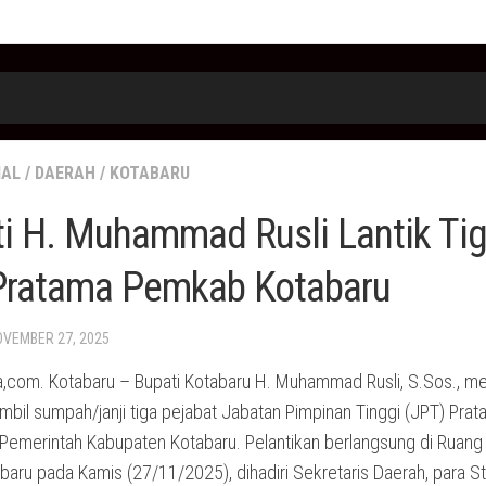
IAL
/
DAERAH
/
KOTABARU
i H. Muhammad Rusli Lantik Tig
Pratama Pemkab Kotabaru
OVEMBER 27, 2025
,com. Kotabaru – Bupati Kotabaru H. Muhammad Rusli, S.Sos., me
bil sumpah/janji tiga pejabat Jabatan Pimpinan Tinggi (JPT) Prat
 Pemerintah Kabupaten Kotabaru. Pelantikan berlangsung di Ruang 
baru pada Kamis (27/11/2025), dihadiri Sekretaris Daerah, para Sta