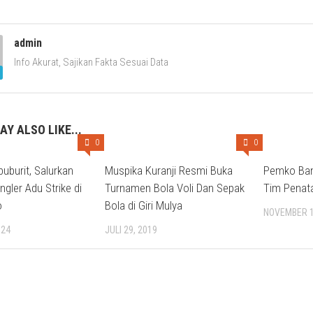
admin
Info Akurat, Sajikan Fakta Sesuai Data
AY ALSO LIKE...
0
0
uburit, Salurkan
Muspika Kuranji Resmi Buka
Pemko Ban
ngler Adu Strike di
Turnamen Bola Voli Dan Sepak
Tim Penat
o
Bola di Giri Mulya
NOVEMBER 1
024
JULI 29, 2019