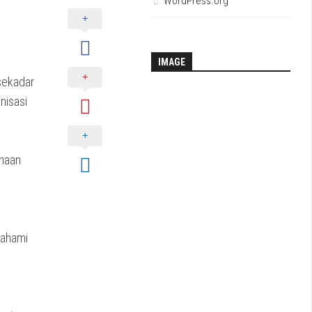
WordPress.org
IMAGE
sekadar
nisasi
anaan
mahami