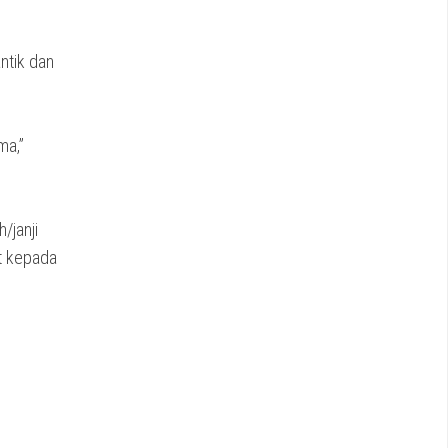
ntik dan
ma,”
/janji
at kepada