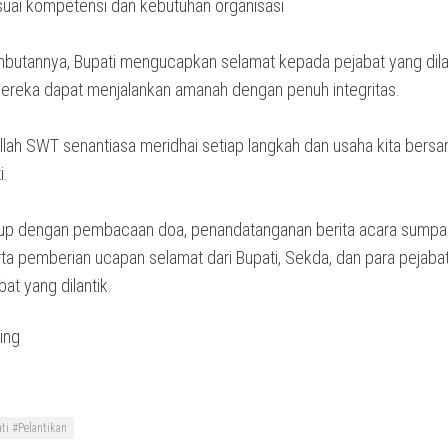
suai kompetensi dan kebutuhan organisasi
ambutannya, Bupati mengucapkan selamat kepada pejabat yang dila
ereka dapat menjalankan amanah dengan penuh integritas.
lah SWT senantiasa meridhai setiap langkah dan usaha kita bersa
i.
tup dengan pembacaan doa, penandatanganan berita acara sumpah
erta pemberian ucapan selamat dari Bupati, Sekda, dan para pejab
bat yang dilantik.
ti #Pelantikan