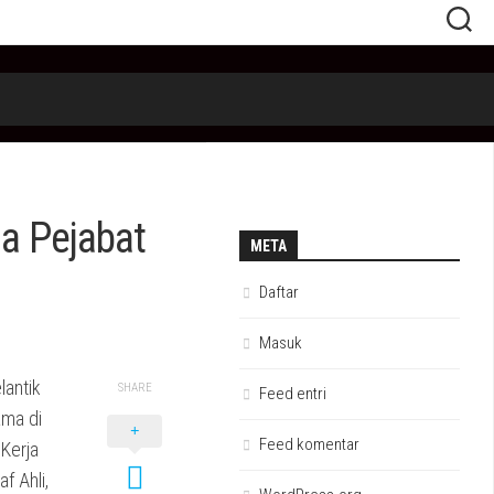
a Pejabat
META
Daftar
Masuk
lantik
SHARE
Feed entri
ama di
Feed komentar
Kerja
f Ahli,