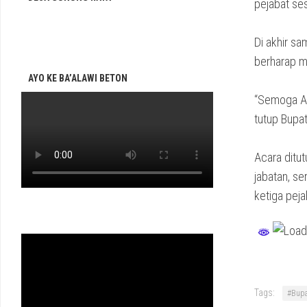
pejabat se
Di akhir s
berharap m
AYO KE BA’ALAWI BETON
“Semoga Al
tutup Bupat
Acara ditu
jabatan, s
ketiga peja
Tags:
#Bupa