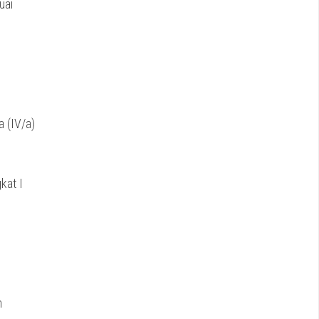
uai
 (IV/a)
kat I
n