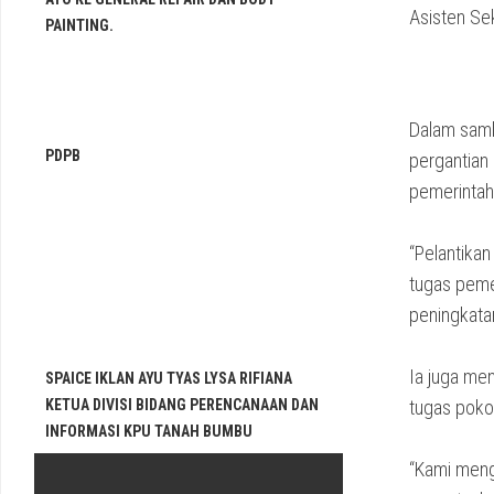
Asisten Se
PAINTING.
Dalam samb
PDPB
pergantian 
pemerintah
“Pelantika
tugas peme
peningkatan
Ia juga me
SPAICE IKLAN AYU TYAS LYSA RIFIANA
KETUA DIVISI BIDANG PERENCANAAN DAN
tugas poko
INFORMASI KPU TANAH BUMBU
“Kami meng