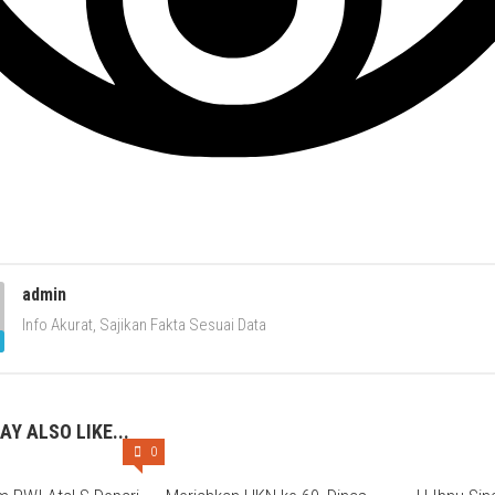
admin
Info Akurat, Sajikan Fakta Sesuai Data
AY ALSO LIKE...
0