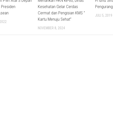
 PWI Atal S Depari
Meriahkan HKN ke-60, Dinas
H Ibnu Sin
i Presiden
Kesehatan Gelar Cerdas
Pengurang
Asean
Cermat dan Pengisian KMS ”
JULI 5, 2019
Kartu Menuju Sehat”
 2022
NOVEMBER 8, 2024