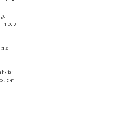
rga
an medis
erta
 harian,
sat, dan
h
.