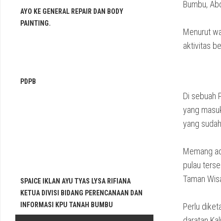
Bumbu, Abd
AYO KE GENERAL REPAIR DAN BODY
PAINTING.
Menurut war
aktivitas b
PDPB
Di sebuah P
yang masuk
yang sudah
Memang ada
pulau ters
Taman Wisa
SPAICE IKLAN AYU TYAS LYSA RIFIANA
KETUA DIVISI BIDANG PERENCANAAN DAN
INFORMASI KPU TANAH BUMBU
Perlu diket
daratan Kal