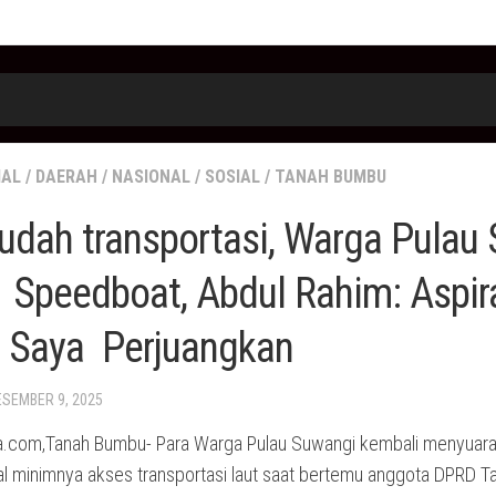
IAL
/
DAERAH
/
NASIONAL
/
SOSIAL
/
TANAH BUMBU
dah transportasi, Warga Pulau
 Speedboat, Abdul Rahim: Aspira
s Saya Perjuangkan
ESEMBER 9, 2025
.com,Tanah Bumbu- Para Warga Pulau Suwangi kembali menyuar
al minimnya akses transportasi laut saat bertemu anggota DPRD T