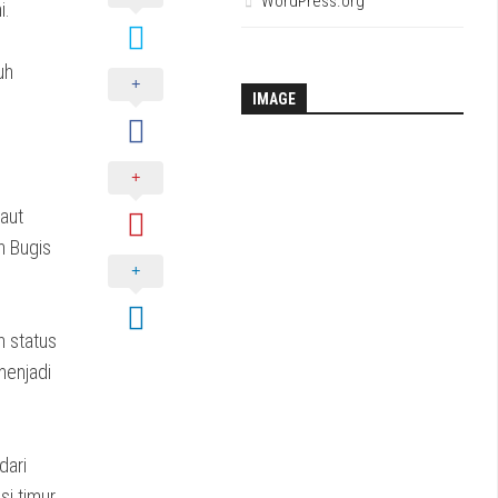
WordPress.org
i.
uh
IMAGE
Laut
n Bugis
h status
menjadi
dari
i timur.