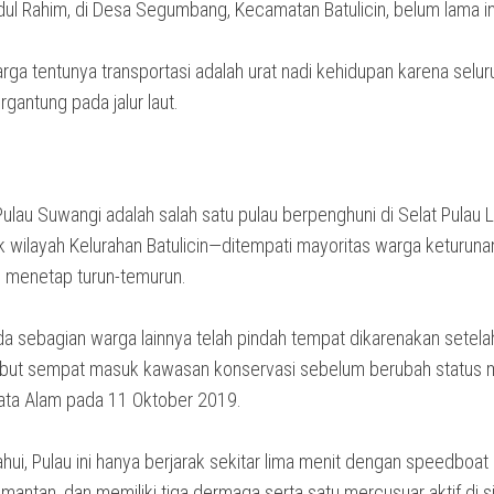
ul Rahim, di Desa Segumbang, Kecamatan Batulicin, belum lama in
ga tentunya transportasi adalah urat nadi kehidupan karena selur
ergantung pada jalur laut.
ulau Suwangi adalah salah satu pulau berpenghuni di Selat Pulau 
 wilayah Kelurahan Batulicin—ditempati mayoritas warga keturuna
 menetap turun-temurun.
 sebagian warga lainnya telah pindah tempat dikarenakan setela
ebut sempat masuk kawasan konservasi sebelum berubah status 
ta Alam pada 11 Oktober 2019.
ahui, Pulau ini hanya berjarak sekitar lima menit dengan speedboat 
imantan, dan memiliki tiga dermaga serta satu mercusuar aktif di sis