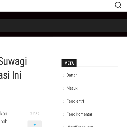
 Suwagi
META
si Ini
Daftar
Masuk
Feed entri
akan
SHARE
Feed komentar
anah