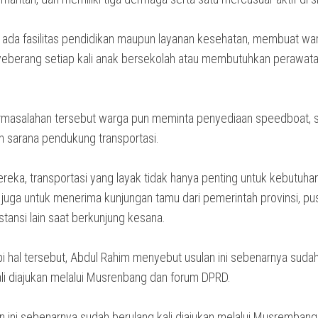
 ada fasilitas pendidikan maupun layanan kesehatan, membuat wa
eberang setiap kali anak bersekolah atau membutuhkan perawat
masalahan tersebut warga pun meminta penyediaan speedboat, s
n sarana pendukung transportasi.
eka, transportasi yang layak tidak hanya penting untuk kebutuhan
 juga untuk menerima kunjungan tamu dari pemerintah provinsi, pu
stansi lain saat berkunjung kesana.
 hal tersebut, Abdul Rahim menyebut usulan ini sebenarnya suda
ali diajukan melalui Musrenbang dan forum DPRD.
an ini sebenarnya sudah berulang kali diajukan melalui Musrembang