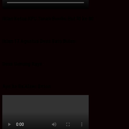
Iklan Ketua KPU Tanah Bumbu Hut RI ke 80
Iklan 17 Agustus Desa Batu Bulan
Desa Gunung Raya
Ayo ke Ba’Alawi Beton