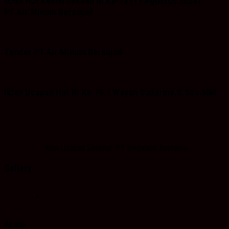
Iklan Hut Kemerdekaan RI Ke-79 (17 Agustus 2024)
PT.Air Minum Bersujud
Tender PT Air Minum Bersujud
Iklan Ucapan Hut RI Ke-79. I Wayan Sudarma.S.Sos.MM
Iklan Ucapan Selamat PT Singaland Asetama
Gallery
Arsip