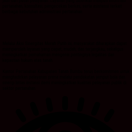
jauh dari pusat pelayanan. Layanan yang diberikan meliputi informasi
pertanahan, konsultasi, pengecekan berkas, serta asistensi terkait
berbagai kebutuhan administrasi pertanahan.
Melalui Aksi Sinergitas Merah Putih ini, masyarakat diharapkan dapat
memperoleh layanan yang cepat, mudah, dan terjangkau, sekaligus
meningkatkan pemahaman mengenai pentingnya legalitas dan
kepastian hukum atas tanah.
Kantor Pertanahan Kabupaten Tanah Bumbu terus berkomitmen untuk
menghadirkan pelayanan prima melalui pendekatan jemput bola dan
sinergi lintas instansi demi meningkatkan kualitas pelayanan publik di
sektor pertanahan.