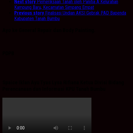
Next story
Pemeriksaan Tanah oleh Panitia A Kelurahan
Kampung Baru, Kecamatan Simpang Empat
Previous story
Finalisasi Undian AKSI Gebrak PAD Bapenda
Kabupaten Tanah Bumbu
Ayo ke General Repair dan Body Painting.
PDPB
Spaice Iklan Ayu Tyas Lysa Rifiana Ketua Divisi Bidang
Perencanaan dan Informasi KPU Tanah Bumbu