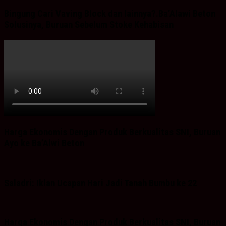
Bingung Cari Vaving Block dan lainnya?.Ba’Alawi Beton
Solusinya, Buruan Sebelum Stoke Kehabisan
Harga Ekonomis Dengan Produk Berkualitas SNI, Buruan
Ayo ke Ba’Alwi Beton
Saladri: Iklan Ucapan Hari Jadi Tanah Bumbu ke 22
Harga Ekonomis Dengan Produk Berkualitas SNI, Buruan