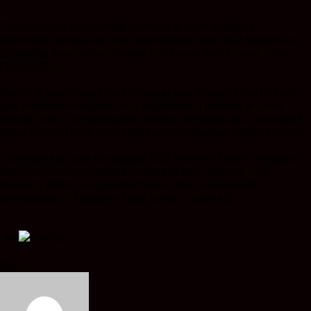
“Generasi muda juga memiliki peran besar dalam mengawal
keberhasilan berbagai program pembangunan agar tepat sasaran dan
dampaknya benar-benar dirasakan oleh masyarakat,” katanya, Senin
(12/5/2026).
Namun, ia juga menilai bahwa tantangan yang dihadapi generasi muda
saat ini semakin kompleks, mulai dari maraknya penyebaran berita
bohong (hoaks), penyalahgunaan narkoba, pengangguran usia produktif,
hingga potensi konflik sosial yang dapat mengganggu stabilitas daerah.
“Oleh karena itu, saya dan anggota BEM Politeknik Batulicin mengajak
seluruh elemen masyarakat, khususnya kalangan pemuda, untuk
bersinergi dalam menjaga keharmonisan dan menyukseskan
pembangunan di Kabupaten Tanah Bumbu,” ucapnya.[]
Share