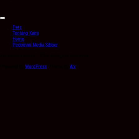
Expand
Menu
Pers
Tentang Kami
Home
Pedoman Media Sibber
Kabarbanua.com © 2026. All Rights Reserved.
Powered by
WordPress
. Theme by
Alx
.