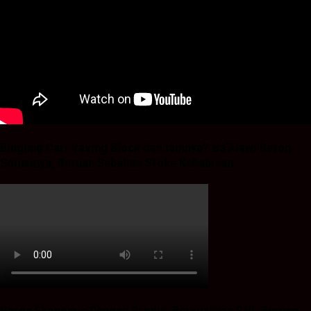
Bingung Cari Vaving Block dan lainnya?.Ba’Alawi Beton
Solusinya, Buruan Sebelum Stoke Kehabisan