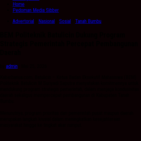
Home
Pedoman Media Sibber
Advertorial
/
Nasional
/
Sosial
/
Tanah Bumbu
BEM Politeknik Batulicin Dukung Program
Strategis Pemerintah Percepat Pembangunan
Daerah
by
admin
· Mei 25, 2026
Kabarbanua.com, Batulicin – Ketua Badan Eksekutif Mahasiswa (BEM)
Politeknik Batulicin M Suriyadi Saputra menyatakan komitmennya untuk
mendukung program strategis pemerintah, dalam menjaga kondusivitas
daerah sekaligus mempercepat pembangunan di Kabupaten Tanah
Bumbu.
Menurutnya, program prioritas dari pemerintah pusat maupun daerah
merupakan langkah krusial dalam meningkatkan kesejahteraan
masyarakat hingga ke tingkat akar rumput.