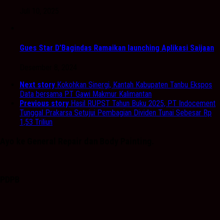
Juli 10, 2025
Gues Star D’Bagindas Ramaikan launching Aplikasi Saijaan
Desember 8, 2024
Next story
Kokohkan Sinergi, Kantah Kabupaten Tanbu Ekspos
Data bersama PT Gawi Makmur Kalimantan
Previous story
Hasil RUPST Tahun Buku 2025, PT Indocement
Tunggal Prakarsa Setujui Pembagian Dividen Tunai Sebesar Rp
1,53 Triliun
Ayo ke General Repair dan Body Painting.
PDPB