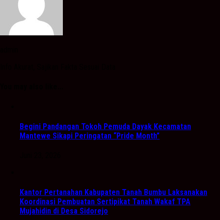
admin
Info Akurat, Sajikan Fakta Sesuai Data
You may also like...
Begini Pandangan Tokoh Pemuda Dayak Kecamatan
Mantewe Sikapi Peringatan “Pride Month”
Juni 23, 2026
Kantor Pertanahan Kabupaten Tanah Bumbu Laksanakan
Koordinasi Pembuatan Sertipikat Tanah Wakaf TPA
Mujahidin di Desa Sidorejo