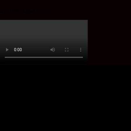
Ayo ke Ba’Alawi Beton