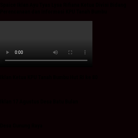
Spaice Iklan Ayu Tyas Lysa Rifiana Ketua Divisi Bidang
Perencanaan dan Informasi KPU Tanah Bumbu
Iklan Ketua KPU Tanah Bumbu Hut RI ke 80
Iklan 17 Agustus Desa Batu Bulan
Desa Gunung Raya