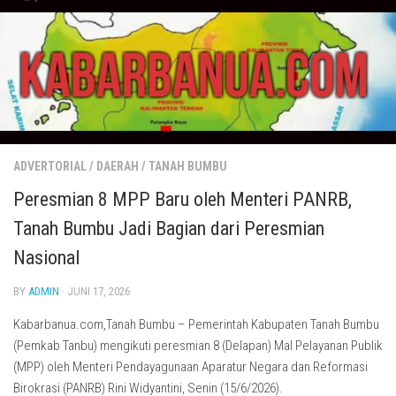
Skip
to
content
ADVERTORIAL
/
DAERAH
/
TANAH BUMBU
Peresmian 8 MPP Baru oleh Menteri PANRB,
Tanah Bumbu Jadi Bagian dari Peresmian
Nasional
BY
ADMIN
· JUNI 17, 2026
Kabarbanua.com,Tanah Bumbu – Pemerintah Kabupaten Tanah Bumbu
(Pemkab Tanbu) mengikuti peresmian 8 (Delapan) Mal Pelayanan Publik
(MPP) oleh Menteri Pendayagunaan Aparatur Negara dan Reformasi
Birokrasi (PANRB) Rini Widyantini, Senin (15/6/2026).