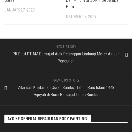
Santai
Dan Minum di SDN 1 Sebamban
Baru
JANUARI 27, 2023
OKTOBER 17, 2019
NEXT STORY
Plt Dirut PT AM Bersujud Ajak Pelanggan Lindungi Meter Air dari
Pencurian
PREVIOUS STORY
Zikir dan Khataman Quran Sambut Tahun Baru Islam 1448
Hijriyah di Bumi Bersujud Tanah Bumbu
AYO KE GENERAL REPAIR DAN BODY PAINTING.