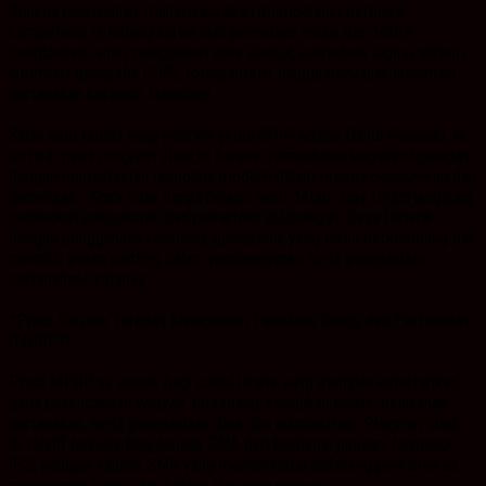
Selama perkuliahan, mahasiswa akan mempelajari berbagai
kompetensi di bidang survei dan pemetaan, mulai dari teknik
pengukuran tanah, pengolahan data spasial, pemetaan digital, sistem
informasi geografis (SIG), fotogrametri, hingga penyajian informasi
pertanahan berbasis teknologi.
Salah satu taruna yang memilih prodi SPIP adalah Dandi Resando. Ia
tertarik pada program studi ini karena memadukan kegiatan lapangan
dengan pemanfaatan teknologi modern dalam proses pengukuran dan
pemetaan. “Kami tidak hanya belajar teori, tetapi juga terjun langsung
melakukan pengukuran dan pemetaan di lapangan. Saya tertarik
dengan penggunaan teknologi geospasial yang terus berkembang dan
memiliki peran penting dalam pembangunan serta pengelolaan
pertanahan,” katanya.
*Prodi Sarjana Terapan Manajemen Penataan Ruang dan Pertanahan
(MPRP)*
Prodi MPRP ini cocok bagi calon taruna yang memiliki ketertarikan
pada perencanaan wilayah, tata ruang, kebijakan publik, pelayanan
pertanahan, serta pengelolaan data dan administrasi. Program studi
ini relatif terbuka bagi lulusan SMA dari berbagai jurusan, termasuk
IPS, maupun lulusan SMK yang memiliki latar belakang perkantoran,
manajemen bisnis, dan bidang lain yang relevan.