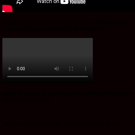
Bingung Cari Vaving Block dan lainnya?.Ba’Alawi Beton
Solusinya, Buruan Sebelum Stoke Kehabisan
Harga Ekonomis Dengan Produk Berkualitas SNI, Buruan
Ayo ke Ba’Alwi Beton
Saladri: Iklan Ucapan Hari Jadi Tanah Bumbu ke 22