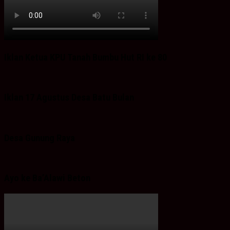
Iklan Ketua KPU Tanah Bumbu Hut RI ke 80
Iklan 17 Agustus Desa Batu Bulan
Desa Gunung Raya
Ayo ke Ba’Alawi Beton