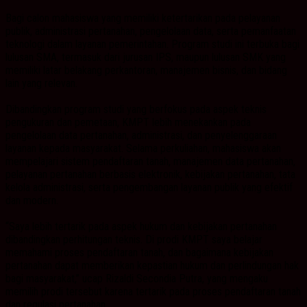
Bagi calon mahasiswa yang memiliki ketertarikan pada pelayanan
publik, administrasi pertanahan, pengelolaan data, serta pemanfaatan
teknologi dalam layanan pemerintahan. Program studi ini terbuka bagi
lulusan SMA, termasuk dari jurusan IPS, maupun lulusan SMK yang
memiliki latar belakang perkantoran, manajemen bisnis, dan bidang
lain yang relevan.
Dibandingkan program studi yang berfokus pada aspek teknis
pengukuran dan pemetaan, KMPT lebih menekankan pada
pengelolaan data pertanahan, administrasi, dan penyelenggaraan
layanan kepada masyarakat. Selama perkuliahan, mahasiswa akan
mempelajari sistem pendaftaran tanah, manajemen data pertanahan,
pelayanan pertanahan berbasis elektronik, kebijakan pertanahan, tata
kelola administrasi, serta pengembangan layanan publik yang efektif
dan modern.
“Saya lebih tertarik pada aspek hukum dan kebijakan pertanahan
dibandingkan perhitungan teknis. Di prodi KMPT saya belajar
memahami proses pendaftaran tanah, dan bagaimana kebijakan
pertanahan dapat memberikan kepastian hukum dan perlindungan hak
bagi masyarakat,” ucap Rizaldi Secondia Putra, yang mengaku
memilih prodi tersebut karena tertarik pada proses pendaftaran tanah
dan regulasi pertanahan.