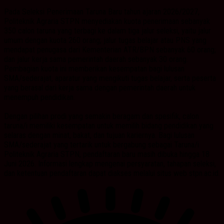
Pada Seleksi Penerimaan Taruna Baru tahun ajaran 2026/2027,
Politeknik Agraria STPN menyediakan kuota penerimaan sebanyak
350 calon taruna yang terbagi ke dalam tiga jalur seleksi, yaitu jalur
umum dengan kuota 260 orang; jalur tugas belajar atau PNS yang
mendapat penugasa dari Kementerian ATR/BPN sebanyak 60 orang;
dan jalur kerja sama pemerintah daerah sebanyak 30 orang.
Pembagian kuota ini memberikan kesempatan bagi lulusan
SMA/sederajat, aparatur yang mengikuti tugas belajar, serta peserta
yang berasal dari kerja sama dengan pemerintah daerah untuk
menempuh pendidikan.
Dengan pilihan prodi yang semakin beragam dan spesifik, calon
taruna/i memiliki kesempatan untuk memilih bidang pendidikan yang
selaras dengan minat, bakat, dan tujuan kariernya. Bagi lulusan
SMA/sederajat yang tertarik untuk bergabung sebagai Taruna/i
Politeknik Agraria STPN, pendaftaran baru masih dibuka hingga 18
Juni 2026. Informasi lengkap mengenai persyaratan, tahapan seleksi,
dan ketentuan pendaftaran dapat diakses melalui situs web stpn.ac.id.