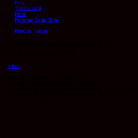
Pers
Tentang Kami
Home
Pedoman Media Sibber
Nasional
/
Sleman
Yuk, Kenalan sama Program Studi di
Politeknik Agraria STPN
by
admin
· Juni 19, 2026
Kabarbanua.com,Sleman – Menentukan program studi (prodi)
menjadi salah satu keputusan penting bagi siswa yang akan
melanjutkan pendidikan ke perguruan tinggi. Namun, tidak sedikit yang
masih merasa bingung karena belum memahami bidang yang ingin
ditekuni maupun prospek karier yang dapat diraih setelah lulus.