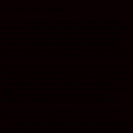
*Prodi Sarjana Terapan Pertanahan*
Prodi ini cocok bagi calon mahasiswa yang memiliki ketertarikan
pada isu-isu pertanahan, hukum agraria, penyelesaian sengketa tanah,
pengadaan tanah untuk pembangunan, pengendalian pemanfaatan
ruang, serta kebijakan pertanahan. Program studi ini sesuai bagi
mereka yang memiliki kemampuan analitis, senang mempelajari
regulasi dan aspek hukum, serta tertarik memahami hubungan antara
masyarakat, pemerintah, dan tanah sebagai sumber daya strategis.
Hal inilah yang menarik minat Taruni asal Kabupaten Karangasem, Bali,
Ni Putu Arista Pradnyaswari. Menurutnya, Program Studi Pertanahan
sesuai dengan karakter dirinya yang menyukai aktivitas di luar ruangan
dan tantangan baru. “Saya suka mencoba hal baru dan senang
kegiatan di alam. Ketika mencari informasi tentang Politeknik Agraria
STPN, saya melihat banyak kegiatan praktik lapangan dan
kesempatan berinteraksi langsung dengan masyarakat,” ujarnya.
Dibandingkan prodi lain di Politeknik Agraria STPN yang memiliki
fokus lebih spesifik, prodi Pertanahan menawarkan cakupan
kompetensi yang lebih luas sehingga memberikan pemahaman yang
komprehensif mengenai berbagai aspek penyelenggaraan pertanahan.