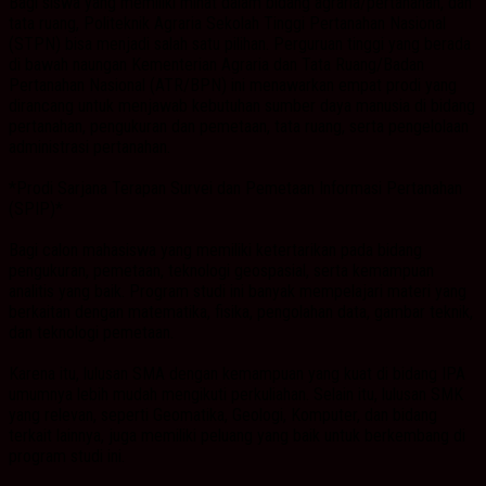
Bagi siswa yang memiliki minat dalam bidang agraria/pertanahan, dan
tata ruang, Politeknik Agraria Sekolah Tinggi Pertanahan Nasional
(STPN) bisa menjadi salah satu pilihan. Perguruan tinggi yang berada
di bawah naungan Kementerian Agraria dan Tata Ruang/Badan
Pertanahan Nasional (ATR/BPN) ini menawarkan empat prodi yang
dirancang untuk menjawab kebutuhan sumber daya manusia di bidang
pertanahan, pengukuran dan pemetaan, tata ruang, serta pengelolaan
administrasi pertanahan.
*Prodi Sarjana Terapan Survei dan Pemetaan Informasi Pertanahan
(SPIP)*
Bagi calon mahasiswa yang memiliki ketertarikan pada bidang
pengukuran, pemetaan, teknologi geospasial, serta kemampuan
analitis yang baik. Program studi ini banyak mempelajari materi yang
berkaitan dengan matematika, fisika, pengolahan data, gambar teknik,
dan teknologi pemetaan.
Karena itu, lulusan SMA dengan kemampuan yang kuat di bidang IPA
umumnya lebih mudah mengikuti perkuliahan. Selain itu, lulusan SMK
yang relevan, seperti Geomatika, Geologi, Komputer, dan bidang
terkait lainnya, juga memiliki peluang yang baik untuk berkembang di
program studi ini.