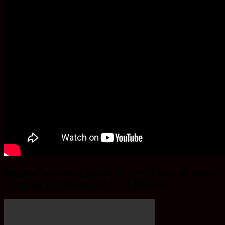
Bingung Cari Vaving Block dan lainnya?.Ba’Alawi Beton
Solusinya, Buruan Sebelum Stoke Kehabisan