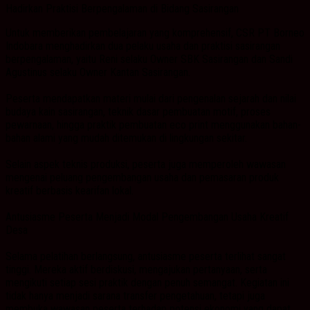
Hadirkan Praktisi Berpengalaman di Bidang Sasirangan
Untuk memberikan pembelajaran yang komprehensif, CSR PT Borneo
Indobara menghadirkan dua pelaku usaha dan praktisi sasirangan
berpengalaman, yaitu Reni selaku Owner SBK Sasirangan dan Sandi
Agustinus selaku Owner Kantan Sasirangan.
Peserta mendapatkan materi mulai dari pengenalan sejarah dan nilai
budaya kain sasirangan, teknik dasar pembuatan motif, proses
pewarnaan, hingga praktik pembuatan eco print menggunakan bahan-
bahan alami yang mudah ditemukan di lingkungan sekitar.
Selain aspek teknis produksi, peserta juga memperoleh wawasan
mengenai peluang pengembangan usaha dan pemasaran produk
kreatif berbasis kearifan lokal.
Antusiasme Peserta Menjadi Modal Pengembangan Usaha Kreatif
Desa
Selama pelatihan berlangsung, antusiasme peserta terlihat sangat
tinggi. Mereka aktif berdiskusi, mengajukan pertanyaan, serta
mengikuti setiap sesi praktik dengan penuh semangat. Kegiatan ini
tidak hanya menjadi sarana transfer pengetahuan, tetapi juga
membuka wawasan peserta terhadap potensi ekonomi yang dapat