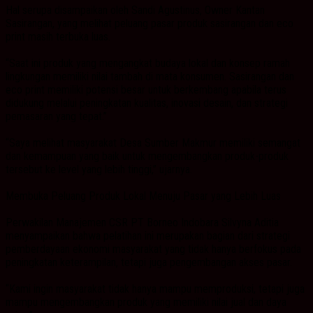
Hal serupa disampaikan oleh Sandi Agustinus, Owner Kantan
Sasirangan, yang melihat peluang pasar produk sasirangan dan eco
print masih terbuka luas.
“Saat ini produk yang mengangkat budaya lokal dan konsep ramah
lingkungan memiliki nilai tambah di mata konsumen. Sasirangan dan
eco print memiliki potensi besar untuk berkembang apabila terus
didukung melalui peningkatan kualitas, inovasi desain, dan strategi
pemasaran yang tepat.”
“Saya melihat masyarakat Desa Sumber Makmur memiliki semangat
dan kemampuan yang baik untuk mengembangkan produk-produk
tersebut ke level yang lebih tinggi,” ujarnya.
Membuka Peluang Produk Lokal Menuju Pasar yang Lebih Luas
Perwakilan Manajemen CSR PT Borneo Indobara Silvyna Aditia
menyampaikan bahwa pelatihan ini merupakan bagian dari strategi
pemberdayaan ekonomi masyarakat yang tidak hanya berfokus pada
peningkatan keterampilan, tetapi juga pengembangan akses pasar.
“Kami ingin masyarakat tidak hanya mampu memproduksi, tetapi juga
mampu mengembangkan produk yang memiliki nilai jual dan daya