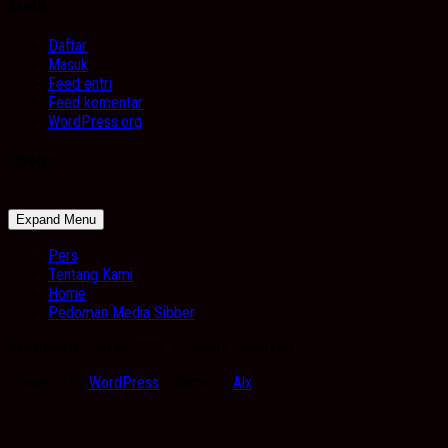
Meta
Daftar
Masuk
Feed entri
Feed komentar
WordPress.org
Image
Expand Menu
Pers
Tentang Kami
Home
Pedoman Media Sibber
Kabarbanua.com © 2026. All Rights Reserved.
Powered by
WordPress
. Theme by
Alx
.