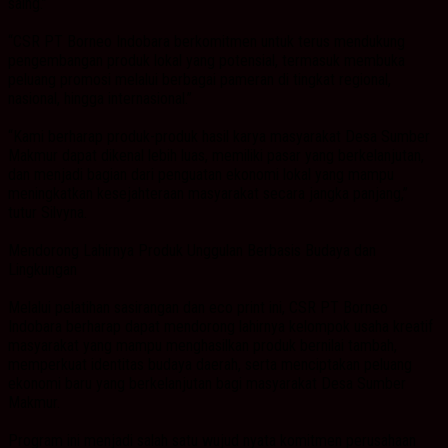
saing.”
“CSR PT Borneo Indobara berkomitmen untuk terus mendukung
pengembangan produk lokal yang potensial, termasuk membuka
peluang promosi melalui berbagai pameran di tingkat regional,
nasional, hingga internasional.”
“Kami berharap produk-produk hasil karya masyarakat Desa Sumber
Makmur dapat dikenal lebih luas, memiliki pasar yang berkelanjutan,
dan menjadi bagian dari penguatan ekonomi lokal yang mampu
meningkatkan kesejahteraan masyarakat secara jangka panjang,”
tutur Silvyna.
Mendorong Lahirnya Produk Unggulan Berbasis Budaya dan
Lingkungan
Melalui pelatihan sasirangan dan eco print ini, CSR PT Borneo
Indobara berharap dapat mendorong lahirnya kelompok usaha kreatif
masyarakat yang mampu menghasilkan produk bernilai tambah,
memperkuat identitas budaya daerah, serta menciptakan peluang
ekonomi baru yang berkelanjutan bagi masyarakat Desa Sumber
Makmur.
Program ini menjadi salah satu wujud nyata komitmen perusahaan