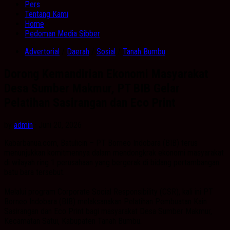
Pers
Tentang Kami
Home
Pedoman Media Sibber
Advertorial
/
Daerah
/
Sosial
/
Tanah Bumbu
Dorong Kemandirian Ekonomi Masyarakat
Desa Sumber Makmur, PT BIB Gelar
Pelatihan Sasirangan dan Eco Print
by
admin
· Juni 20, 2026
Kabarbanua.com, Batulicin – PT Borneo Indobara (BIB) terus
menunjukkan komitmennya dalam mendongkrak ekonomi masyarakat
di wilayah ring 1 perusahaan yang bergerak di bidang pertambangan
batu bara tersebut.
Melalui program Corporate Social Responsibility (CSR), kali ini PT
Borneo Indobara (BIB) melaksanakan Pelatihan Pembuatan Kain
Sasirangan dan Eco Print bagi masyarakat Desa Sumber Makmur,
Kecamatan Satui, Kabupaten Tanah Bumbu.