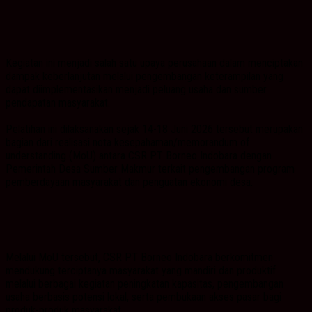
Kegiatan ini menjadi salah satu upaya perusahaan dalam menciptakan
dampak keberlanjutan melalui pengembangan keterampilan yang
dapat diimplementasikan menjadi peluang usaha dan sumber
pendapatan masyarakat.
Pelatihan ini dilaksanakan sejak 14-18 Juni 2026 tersebut merupakan
bagian dari realisasi nota kesepahaman/memorandum of
understanding (MoU) antara CSR PT Borneo Indobara dengan
Pemerintah Desa Sumber Makmur terkait pengembangan program
pemberdayaan masyarakat dan penguatan ekonomi desa.
Melalui MoU tersebut, CSR PT Borneo Indobara berkomitmen
mendukung terciptanya masyarakat yang mandiri dan produktif
melalui berbagai kegiatan peningkatan kapasitas, pengembangan
usaha berbasis potensi lokal, serta pembukaan akses pasar bagi
produk-produk masyarakat.