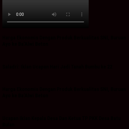
Harga Ekonomis Dengan Produk Berkualitas SNI, Buruan
Ayo ke Ba’Alwi Beton
Saladri: Iklan Ucapan Hari Jadi Tanah Bumbu ke 22
Harga Ekonomis Dengan Produk Berkualitas SNI, Buruan
Ayo ke Ba’Alwi Beton
Ucapan Iklan Kepala Desa Dan Ketua TP PKK Desa Batu
Bulan