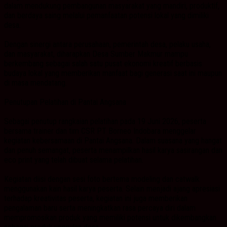
dalam mendukung pembangunan masyarakat yang mandiri, produktif,
dan berdaya saing melalui pemanfaatan potensi lokal yang dimiliki
desa.
Dengan sinergi antara perusahaan, pemerintah desa, pelaku usaha,
dan masyarakat, diharapkan Desa Sumber Makmur mampu
berkembang sebagai salah satu pusat ekonomi kreatif berbasis
budaya lokal yang memberikan manfaat bagi generasi saat ini maupun
di masa mendatang.
Penutupan Pelatihan di Pantai Angsana
Sebagai penutup rangkaian pelatihan pada 19 Juni 2026, peserta
bersama trainer dan tim CSR PT Borneo Indobara menggelar
kegiatan kebersamaan di Pantai Angsana. Dalam suasana yang hangat
dan penuh semangat, peserta menampilkan hasil karya sasirangan dan
eco print yang telah dibuat selama pelatihan.
Kegiatan diisi dengan sesi foto bertema modeling dan catwalk
menggunakan kain hasil karya peserta. Selain menjadi ajang apresiasi
terhadap kreativitas peserta, kegiatan ini juga memberikan
pengalaman baru serta meningkatkan rasa percaya diri dalam
mempromosikan produk yang memiliki potensi untuk dikembangkan