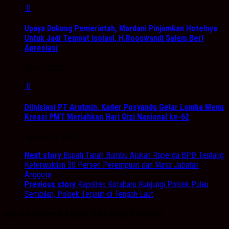
0
Upaya Dukung Pemerintah, Mardani Pinjamkan Hotelnya
Untuk Jadi Tempat Isolasi, H.Rooswandi Salem Beri
Apresiasi
April 7, 2020
0
Diinisiasi PT Arutmin, Kader Posyandu Gelar Lomba Menu
Kreasi PMT Meriahkan Hari Gizi Nasional ke-62
Januari 25, 2022
Next story
Bupati Tanah Bumbu Ajukan Raperda BPD Tentang
Keterwakilan 30 Persen Perempuan dan Masa Jabatan
Anggota
Previous story
Kapolres Kotabaru Kunjungi Polsek Pulau
Sembilan, Polsek Terjauh di Tengah Laut
Ayo ke General Repair dan Body Painting.