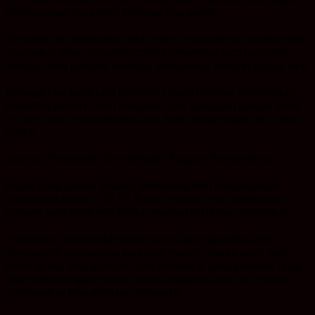
dikembangkan dari produk kerajinan khas daerah.
Semangat dan keterlibatan aktif peserta menunjukkan besarnya minat
masyarakat untuk mengembangkan keterampilan yang berpotensi
menjadi usaha produktif sekaligus memperkuat identitas budaya lokal.
Berbagai hasil karya yang dihasilkan selama pelatihan menunjukkan
kreativitas peserta dalam mengolah motif sasirangan maupun teknik
eco print yang memanfaatkan unsur alam sebagai bagian dari desain
produk.
Apresiasi Pemerintah Desa terhadap Program Pemberdayaan
Kepala Desa Sumber Makmur Muhammad Adib menyampaikan
apresiasinya kepada CSR PT Borneo Indobara atas pelaksanaan
program yang dinilai memberikan manfaat nyata bagi masyarakat.
“Pelatihan ini memberikan kesempatan bagi masyarakat untuk
memperoleh keterampilan baru yang memiliki nilai ekonomi. Kami
berharap ilmu yang diperoleh tidak berhenti di ruang pelatihan, tetapi
dapat dikembangkan menjadi produk unggulan desa yang mampu
meningkatkan kesejahteraan masyarakat.”