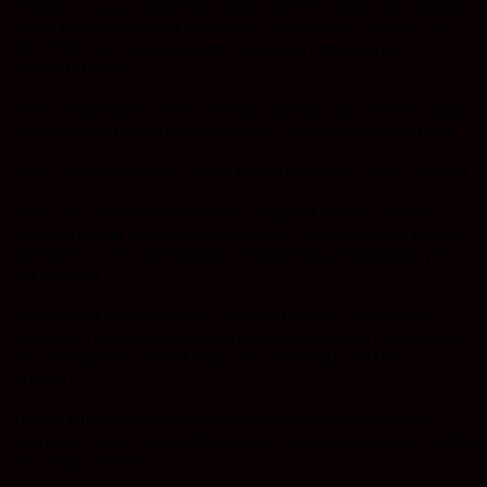
“Program ini juga menjadi bukti nyata komitmen yang telah dibangun
melalui kerja sama antara Pemerintah Desa Sumber Makmur dan
CSR PT Borneo Indobara dalam mendukung pemberdayaan
masyarakat desa.”
“Kami mengucapkan terima kasih atas dukungan dan perhatian yang
terus diberikan kepada masyarakat kami,” ungkap Muhammad Adib.
Trainer Optimis terhadap Potensi Masyarakat Desa Sumber Makmur
Owner SBK Sasirangan Reni menilai, masyarakat Desa Sumber
Makmur memiliki potensi yang baik dalam mengembangkan produk
sasirangan dan eco print apabila mendapatkan pendampingan yang
berkelanjutan.
“Saya melihat peserta memiliki semangat belajar yang luar biasa.
Kreativitas yang ditunjukkan selama pelatihan menjadi modal penting
untuk menghasilkan produk yang unik dan memiliki ciri khas
tersendiri.”
“Dengan latihan dan pendampingan yang konsisten, saya optimis
masyarakat dapat menghasilkan produk yang berkualitas dan memiliki
daya saing,” jelasnya.