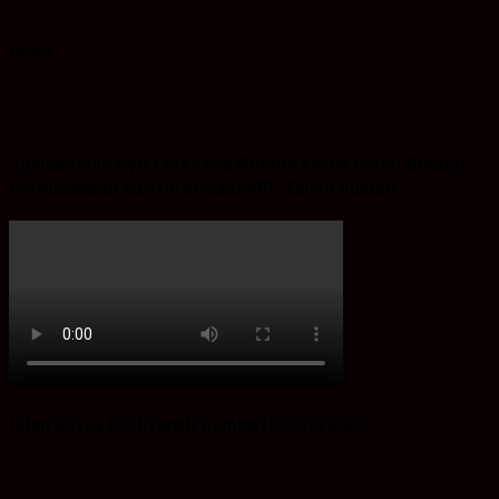
PDPB
Spaice Iklan Ayu Tyas Lysa Rifiana Ketua Divisi Bidang
Perencanaan dan Informasi KPU Tanah Bumbu
Iklan Ketua KPU Tanah Bumbu Hut RI ke 80