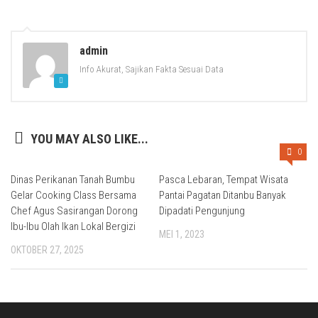
admin
Info Akurat, Sajikan Fakta Sesuai Data
YOU MAY ALSO LIKE...
0
Dinas Perikanan Tanah Bumbu
Pasca Lebaran, Tempat Wisata
Gelar Cooking Class Bersama
Pantai Pagatan Ditanbu Banyak
Chef Agus Sasirangan Dorong
Dipadati Pengunjung
Ibu-Ibu Olah Ikan Lokal Bergizi
MEI 1, 2023
OKTOBER 27, 2025