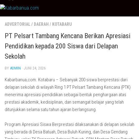
Skip
to
content
ADVERTORIAL
/
DAERAH
/
KOTABARU
PT Pelsart Tambang Kencana Berikan Apresiasi
Pendidikan kepada 200 Siswa dari Delapan
Sekolah
BY
ADMIN
· JUNI 24, 2026
Kabarbanua,com. Kotabaru – Sebanyak 200 siswa berprestasi dari
delapan sekolah di wilayah Ring 1 PT Pelsart Tambang Kencana (PTK)
menerima apresiasi pendidikan sebagai bentuk penghargaan atas
prestasi akademik, kedisiplinan, dan semangat belajar yang telah
ditunjukkan selama satu tahun ajaran berlangsung.
Program Apresiasi Siswa Berprestasi dilaksanakan di delapan sekolah
yang berada di Desa Batuah, Desa Buluh Kuning, dan Desa Gendang