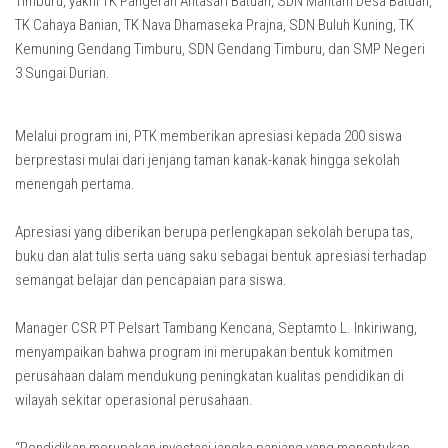
Timburu, yakni TK Pangeran Antasari Batuah, SDN Mantam Desa Batuah,
TK Cahaya Banian, TK Nava Dhamaseka Prajna, SDN Buluh Kuning, TK
Kemuning Gendang Timburu, SDN Gendang Timburu, dan SMP Negeri
3 Sungai Durian.
Melalui program ini, PTK memberikan apresiasi kepada 200 siswa
berprestasi mulai dari jenjang taman kanak-kanak hingga sekolah
menengah pertama.
Apresiasi yang diberikan berupa perlengkapan sekolah berupa tas,
buku dan alat tulis serta uang saku sebagai bentuk apresiasi terhadap
semangat belajar dan pencapaian para siswa.
Manager CSR PT Pelsart Tambang Kencana, Septamto L. Inkiriwang,
menyampaikan bahwa program ini merupakan bentuk komitmen
perusahaan dalam mendukung peningkatan kualitas pendidikan di
wilayah sekitar operasional perusahaan.