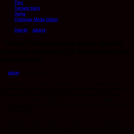
Pers
Tentang Kami
Home
Pedoman Media Sibber
Daerah
/
Jakarta
Terdapat Perbedaan Luas Antara Alas Hak
Lama dan Sertipikat? Tak Perlu Khawatir, Ini
Penjelasannya
by
admin
· Juni 30, 2026
Kabarbanua.com,Jakarta – Masyarakat tidak perlu khawatir apabila
menemukan perbedaan luas antara sertipikat tanah dengan alas hak
lama seperti Letter C, Letter D, girik, maupun petuk. Perbedaan
tersebut merupakan hal yang wajar dan dapat terjadi akibat
perbedaan metode serta teknologi pengukuran yang digunakan dari
waktu ke waktu.
“Yang penting dipahami masyarakat adalah kepastian pengukuran
tanah terletak pada kepastian posisi, batas, dan bentuk bidang tanah,