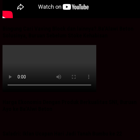
Bingung Cari Vaving Block dan lainnya?.Ba’Alawi Beton
Solusinya, Buruan Sebelum Stoke Kehabisan
Harga Ekonomis Dengan Produk Berkualitas SNI, Buruan
Ayo ke Ba’Alwi Beton
Saladri: Iklan Ucapan Hari Jadi Tanah Bumbu ke 22