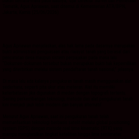
bukan semata-mata pada luasnya,” ujar Direktur Survei dan Pemetaan
Tematik, Agus Apriawan, saat ditemui di Kementerian ATR/BPN,
Jakarta, Kamis (25/06/2026).
Agus Apriawan menjelaskan, alas hak lama pada dasarnya merupakan
bukti administrasi penguasaan atau riwayat tanah yang berasal dari
pencatatan desa maupun sistem perpajakan pada masa lalu.
“Dokumen-dokumen tersebut bukan merupakan bukti hak kepemilikan
yang diterbitkan melalui sistem pendaftaran tanah nasional,” jelasnya.
Di masa lalu ada kalanya pengukuran tanah masih menggunakan alat
sederhana, seperti pita ukur atau meteran. Alat itu memiliki
keterbatasan jika digunakan di medan dengan topografi tertentu.
Seiring perkembangan teknologi, metode dan alat pengukuran tanah
kini menjadi jauh lebih modern dan banyak alternatif.
Menurut Agus Apriawan, saat ini pengukuran tanah telah
memanfaatkan teknologi berbasis satelit melalui global positioning
system (GPS) dengan metode real time kinematic (RTK) yang
mampu menghasilkan tingkat ketelitian hingga lima sentimeter.