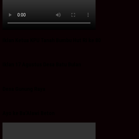
Iklan Ketua KPU Tanah Bumbu Hut RI ke 80
Iklan 17 Agustus Desa Batu Bulan
Desa Gunung Raya
Ayo ke Ba’Alawi Beton