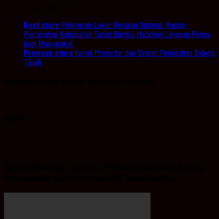
Januari 28, 2023
Next story
Pelayanan Loket Berjalan Optimal, Kantor
Pertanahan Kabupaten Tanah Bumbu Hadirkan Layanan Prima
bagi Masyarakat
Previous story
Kenali Prosedur dan Syarat Pemisahan Bidang
Tanah
Ayo ke General Repair dan Body Painting.
PDPB
Spaice Iklan Ayu Tyas Lysa Rifiana Ketua Divisi Bidang
Perencanaan dan Informasi KPU Tanah Bumbu