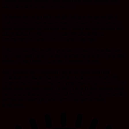
Dengan teknologi tersebut, hasil pengukuran terkini menjadi lebih
akurat dibandingkan metode sebelumnya.
Perbedaan luas antara data pada alas hak lama dengan sertipikat
tidak serta-merta menunjukkan adanya kesalahan. Kondisi tersebut
dapat dipengaruhi oleh berbagai faktor, antara lain keterbatasan alat
ukur terdahulu, kondisi geografis saat pengukuran, hingga
kemungkinan perubahan batas fisik tanah di lapangan.
“Selama batas-batas tersebut jelas dan disepakati, perbedaan luas
yang masih dalam batas toleransi ketelitian merupakan hal yang dapat
diterima,” tutur Direktur Survei dan Pemetaan Tematik.
Agus Apriawan pun mengimbau masyarakat untuk tidak ragu
melakukan pengukuran atau pendaftaran tanah guna memperoleh
kepastian hukum atas bidang tanah yang dimiliki. “Melalui pendaftaran
tanah, dokumen lama, seperti Letter C, Letter D, girik, maupun petuk
dapat ditingkatkan statusnya menjadi sertipikat sehingga memberikan
perlindungan hukum yang lebih optimal bagi pemilik tanah,”
pungkasnya.