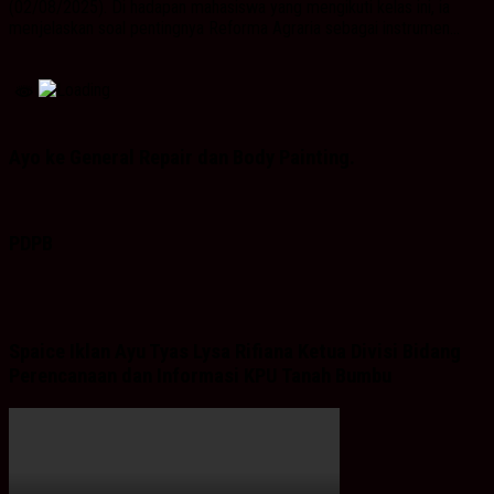
(02/08/2025). Di hadapan mahasiswa yang mengikuti kelas ini, ia
menjelaskan soal pentingnya Reforma Agraria sebagai instrumen...
Ayo ke General Repair dan Body Painting.
PDPB
Spaice Iklan Ayu Tyas Lysa Rifiana Ketua Divisi Bidang
Perencanaan dan Informasi KPU Tanah Bumbu