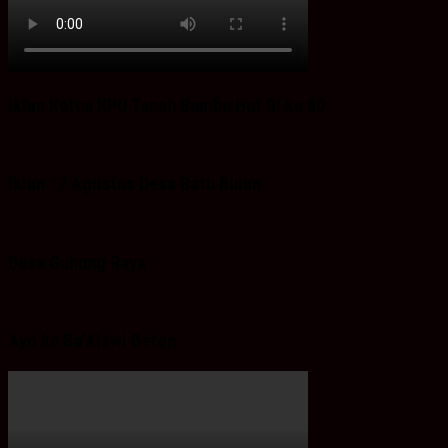
Iklan Ketua KPU Tanah Bumbu Hut RI ke 80
Iklan 17 Agustus Desa Batu Bulan
Desa Gunung Raya
Ayo ke Ba’Alawi Beton