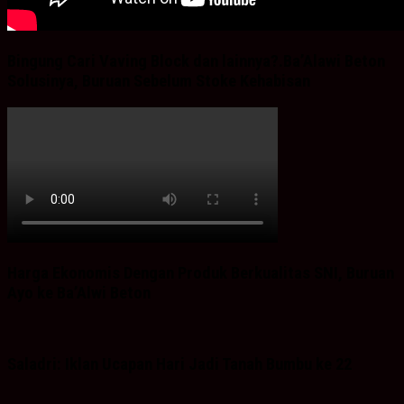
Bingung Cari Vaving Block dan lainnya?.Ba’Alawi Beton
Solusinya, Buruan Sebelum Stoke Kehabisan
Harga Ekonomis Dengan Produk Berkualitas SNI, Buruan
Ayo ke Ba’Alwi Beton
Saladri: Iklan Ucapan Hari Jadi Tanah Bumbu ke 22