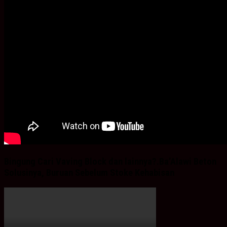
Bingung Cari Vaving Block dan lainnya?.Ba’Alawi Beton
Solusinya, Buruan Sebelum Stoke Kehabisan