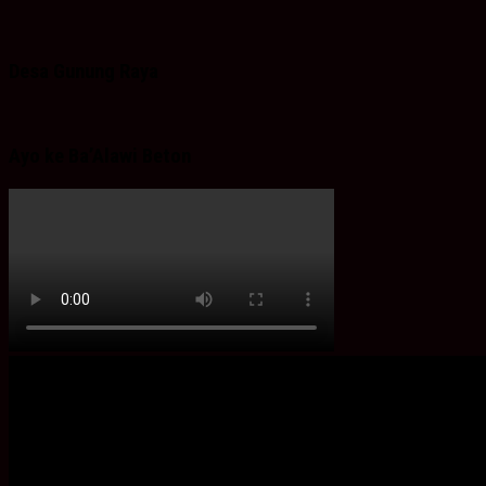
Desa Gunung Raya
Ayo ke Ba’Alawi Beton