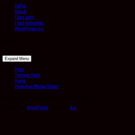
Daftar
Masuk
Feed entri
Feed komentar
WordPress.org
Image
Expand Menu
Pers
Tentang Kami
Home
Pedoman Media Sibber
Kabarbanua.com © 2026. All Rights Reserved.
Powered by
WordPress
. Theme by
Alx
.