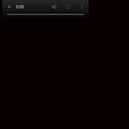
Harga Ekonomis Dengan Produk Berkualitas SNI, Buruan
Ayo ke Ba’Alwi Beton
Saladri: Iklan Ucapan Hari Jadi Tanah Bumbu ke 22
Harga Ekonomis Dengan Produk Berkualitas SNI, Buruan
Ayo ke Ba’Alwi Beton
Ucapan Iklan Kepala Desa Dan Ketua TP PKK Desa Batu
Bulan