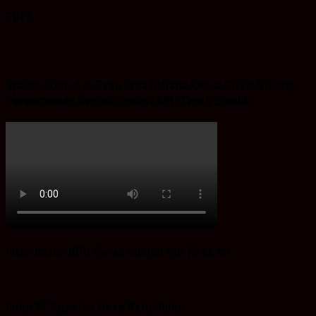
PDPB
Spaice Iklan Ayu Tyas Lysa Rifiana Ketua Divisi Bidang
Perencanaan dan Informasi KPU Tanah Bumbu
Iklan Ketua KPU Tanah Bumbu Hut RI ke 80
Iklan 17 Agustus Desa Batu Bulan