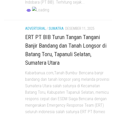
Indobara (PT BIB). Terhitung sejak...
ADVERTORIAL
/
SUMATRA
DESEMBER 11, 2025
ERT PT BIB Turun Tangan Tangani
Banjir Bandang dan Tanah Longsor di
Batang Toru, Tapanuli Selatan,
Sumatera Utara
Kabarbanua.com,Tanah Bumbu- Bencana banjir
bandang dan tanah longsor yang melanda provinsi
Sumatera Utara salah satunya di Kecamatan
Batang Toru, Kabupaten Tapanuli Selatan, memicu
respons cepat dari ESDM Siaga Bencana dengan
mengerakan Emergency Response Team (ERT)
seluruh indonesia salah satunya ERT PT Borneo