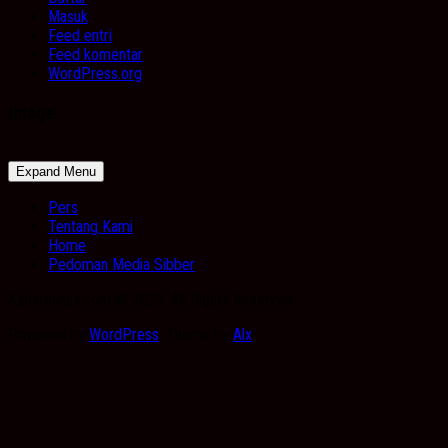
Masuk
Feed entri
Feed komentar
WordPress.org
Image
Expand Menu
Pers
Tentang Kami
Home
Pedoman Media Sibber
Kabarbanua.com © 2026. All Rights Reserved.
Powered by
WordPress
. Theme by
Alx
.