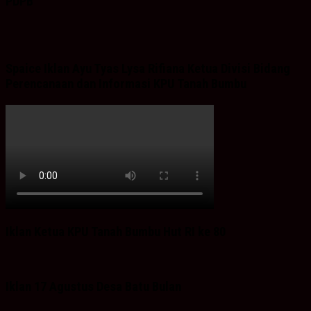
PDPB
Spaice Iklan Ayu Tyas Lysa Rifiana Ketua Divisi Bidang
Perencanaan dan Informasi KPU Tanah Bumbu
Iklan Ketua KPU Tanah Bumbu Hut RI ke 80
Iklan 17 Agustus Desa Batu Bulan