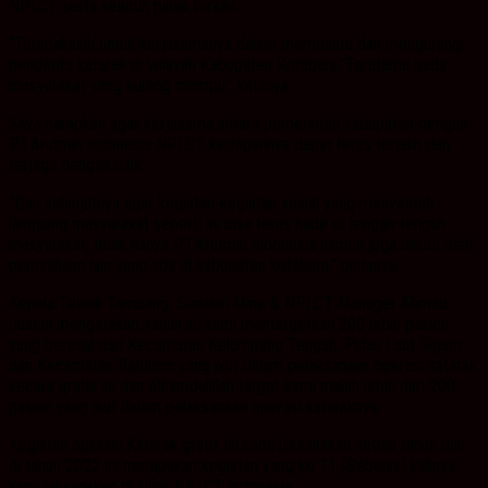
NPLCT serta seluruh pihak terkait.
“Terimakasih untuk kerjasamanya dalam membantu dan mengurangi
penderita katarak di wilayah Kabupaten Kotabaru.”Terutama pada
masyarakat yang kurang mampu,” katanya.
Saya harapkan agar kerjasama antara pemerintah kabupaten dengan
PT.Arutmin Indonesia NPLCT kedepannya dapat terus terjalin dan
terjaga dengan baik.
“Dan selanjutnya agar kegiatan-kegiatan sosial yang menyentuh
langsung masyarakat seperti ini bisa terus hadir di tengah-tengah
masyarakat, tidak hanya PT.Arutmin Indonesia namun juga diikuti oleh
perusahaan lain yang ada di kabupaten kotabaru,” pintanya.
Kepala Teknik Tambang, Senakin Mine & NPLCT Manager Ahmad
Juaeni mengatakan, tahun ini kami mentargetkan 200 lebih pasien
yang berasal dari Kecamatan Kelumpang Tengah, Pulau Laut Sigam
dan Kecamatan Batulicin yang ikut dalam pelaksanaan operasi katarak
secara gratis ini dan Alhamdulillah target kami malah lebih dari 200
pasien yang ikut dalam pelaksanaan operasi kataraknya.
Kegiatan operasi Katarak gratis ini kami laksanakan setiap tahun dan
di tahun 2022 ini merupakan kegiatan yang ke 11 (Sebelas) kalinya
kami laksanakan di klinik NPLCT Indonesia.