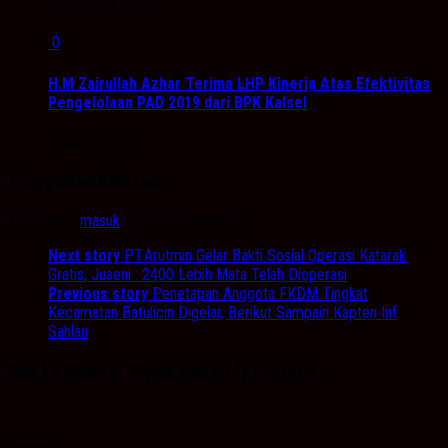
Oktober 28, 2020
0
H.M Zairullah Azhar Terima LHP Kinerja Atas Efektivitas
Pengelolaan PAD 2019 dari BPK Kalsel
Januari 3, 2022
Tinggalkan Balasan
Anda harus
masuk
untuk berkomentar.
Next story
PT.Arutmin Gelar Bakti Sosial Operasi Katarak
Gratis, Juaeni : 2400 Lebih Mata Telah Dioperasi
Previous story
Penetapan Anggota FKDM Tingkat
Kecamatan Batulicin Digelar, Berikut Sampain Kapten Inf
Sahlan
Ayo ke General Repair dan Body Painting.