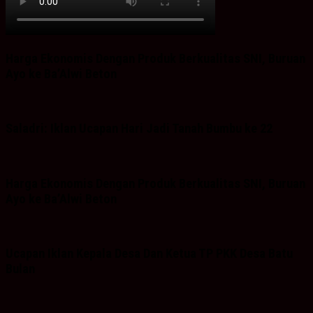
Harga Ekonomis Dengan Produk Berkualitas SNI, Buruan
Ayo ke Ba’Alwi Beton
Saladri: Iklan Ucapan Hari Jadi Tanah Bumbu ke 22
Harga Ekonomis Dengan Produk Berkualitas SNI, Buruan
Ayo ke Ba’Alwi Beton
Ucapan Iklan Kepala Desa Dan Ketua TP PKK Desa Batu
Bulan