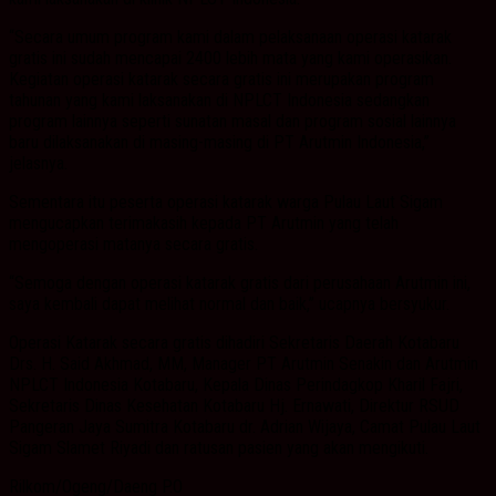
“Secara umum program kami dalam pelaksanaan operasi katarak
gratis ini sudah mencapai 2400 lebih mata yang kami operasikan.
Kegiatan operasi katarak secara gratis ini merupakan program
tahunan yang kami laksanakan di NPLCT Indonesia sedangkan
program lainnya seperti sunatan masal dan program sosial lainnya
baru dilaksanakan di masing-masing di PT Arutmin Indonesia,”
jelasnya.
Sementara itu peserta operasi katarak warga Pulau Laut Sigam
mengucapkan terimakasih kepada PT Arutmin yang telah
mengoperasi matanya secara gratis.
“Semoga dengan operasi katarak gratis dari perusahaan Arutmin ini,
saya kembali dapat melihat normal dan baik,” ucapnya bersyukur.
Operasi Katarak secara gratis dihadiri Sekretaris Daerah Kotabaru
Drs. H. Said Akhmad, MM, Manager PT Arutmin Senakin dan Arutmin
NPLCT Indonesia Kotabaru, Kepala Dinas Perindagkop Kharil Fajri,
Sekretaris Dinas Kesehatan Kotabaru Hj. Ernawati, Direktur RSUD
Pangeran Jaya Sumitra Kotabaru dr. Adrian Wijaya, Camat Pulau Laut
Sigam Slamet Riyadi dan ratusan pasien yang akan mengikuti.
Rilkom/Ogeng/Daeng P.O