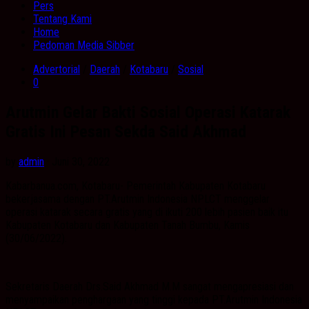
Pers
Tentang Kami
Home
Pedoman Media Sibber
Advertorial
/
Daerah
/
Kotabaru
/
Sosial
0
Arutmin Gelar Bakti Sosial Operasi Katarak
Gratis Ini Pesan Sekda Said Akhmad
by
admin
· Juni 30, 2022
Kabarbanua.com, Kotabaru- Pemerintah Kabupaten Kotabaru
bekerjasama dengan PT.Arutmin Indonesia NPLCT menggelar
operasi katarak secara gratis yang di ikuti 200 lebih pasien baik itu
Kabupaten Kotabaru dan Kabupaten Tanah Bumbu, Kamis
(30/06/2022).
Sekretaris Daerah Drs.Said Akhmad M.M sangat mengapresiasi dan
menyampaikan penghargaan yang tinggi kepada PT.Arutmin Indonesia