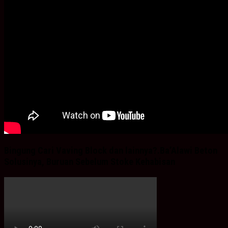
Bingung Cari Vaving Block dan lainnya?.Ba’Alawi Beton
Solusinya, Buruan Sebelum Stoke Kehabisan