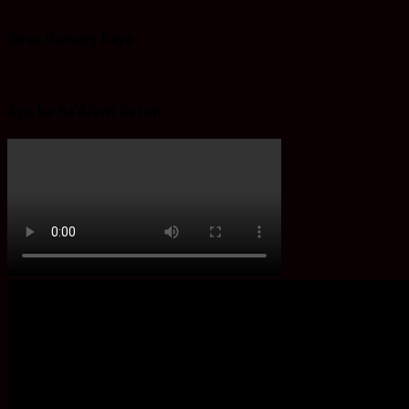
Desa Gunung Raya
Ayo ke Ba’Alawi Beton