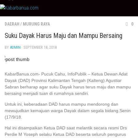
Skip
to
content
DAERAH
/
MURUNG RAYA
0
Suku Dayak Harus Maju dan Mampu Bersaing
BY
ADMIN
· SEPTEMBER 18, 2018
KabarBanua.com- Pucuk Cahu, InfoPublik – Ketua Dewan Adat
Dayak (DAD) Provinsi Kalimantan Tengah (Kalteng) Agustiar
Sabran berharap agar suku Dayak harus terus maju dan mampu
bersaing menjadi tuan di rumahnya sendiri.
Untuk ini, keberadaan DAD harus mampu mendorong dan
mewujudkan kemajuan warga Dayak dalam segala bidang.Senin
(17/9/18.
Hal ini disampaikan Ketua DAD saat melantik secara resmi Drs
Perdie M Yoseph selaku Ketua DAD beserta seluruh pengurus