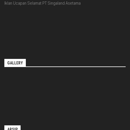
Iklan Ucapan Selamat PT Singaland Asetama
GALLERY
ARSIP