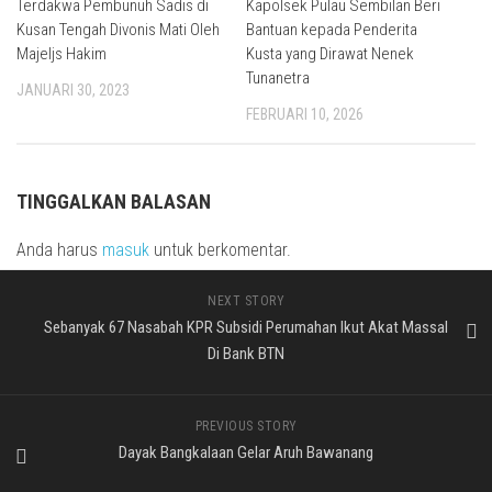
Terdakwa Pembunuh Sadis di
Kapolsek Pulau Sembilan Beri
Kusan Tengah Divonis Mati Oleh
Bantuan kepada Penderita
Majeljs Hakim
Kusta yang Dirawat Nenek
Tunanetra
JANUARI 30, 2023
FEBRUARI 10, 2026
TINGGALKAN BALASAN
Anda harus
masuk
untuk berkomentar.
NEXT STORY
Sebanyak 67 Nasabah KPR Subsidi Perumahan Ikut Akat Massal
Di Bank BTN
PREVIOUS STORY
Dayak Bangkalaan Gelar Aruh Bawanang