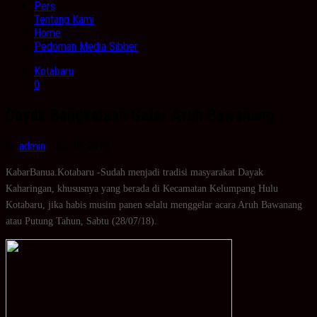
Pers
Tentang Kami
Home
Pedoman Media Sibber
Kotabaru
0
Dayak Bangkalaan Gelar Aruh Bawanang
by
admin
· Juli 28, 2018
KabarBanua.Kotabaru -Sudah menjadi tradisi masyarakat Dayak
Kaharingan, khususnya yang berada di Kecamatan Kelumpang Hulu
Kotabaru, jika habis musim panen selalu menggelar acara Aruh Bawanang
atau Putung Tahun, Sabtu (28/07/18).