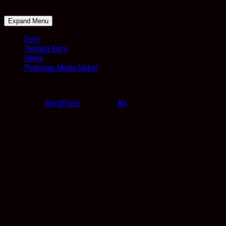
Expand Menu
Pers
Tentang Kami
Home
Pedoman Media Sibber
Kabarbanua.com © 2026. All Rights Reserved.
Powered by
WordPress
. Theme by
Alx
.