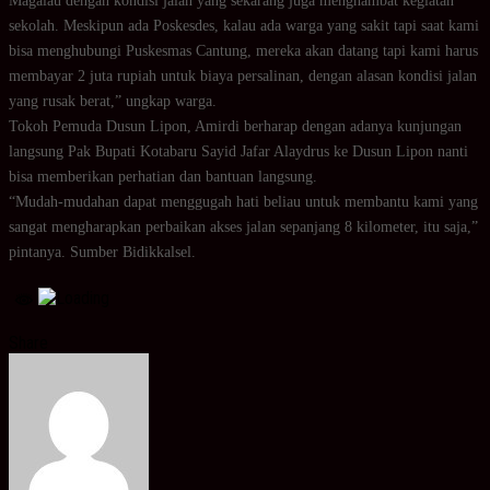
Magalau dengan kondisi jalan yang sekarang juga menghambat kegiatan
sekolah. Meskipun ada Poskesdes, kalau ada warga yang sakit tapi saat kami
bisa menghubungi Puskesmas Cantung, mereka akan datang tapi kami harus
membayar 2 juta rupiah untuk biaya persalinan, dengan alasan kondisi jalan
yang rusak berat,” ungkap warga.
Tokoh Pemuda Dusun Lipon, Amirdi berharap dengan adanya kunjungan
langsung Pak Bupati Kotabaru Sayid Jafar Alaydrus ke Dusun Lipon nanti
bisa memberikan perhatian dan bantuan langsung.
“Mudah-mudahan dapat menggugah hati beliau untuk membantu kami yang
sangat mengharapkan perbaikan akses jalan sepanjang 8 kilometer, itu saja,”
pintanya. Sumber Bidikkalsel.
Share