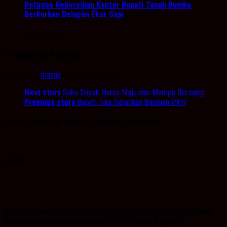
Petugas Kebersihan Kantor Bupati Tanah Bumbu
Berkurban Delapan Ekor Sapi
Juni 20, 2024
Tinggalkan Balasan
Anda harus
masuk
untuk berkomentar.
Next story
Suku Dayak Harus Maju dan Mampu Bersaing
Previous story
Bupati Tala Serahkan Bantuan PKH
Ayo ke General Repair dan Body Painting.
PDPB
Spaice Iklan Ayu Tyas Lysa Rifiana Ketua Divisi Bidang
Perencanaan dan Informasi KPU Tanah Bumbu