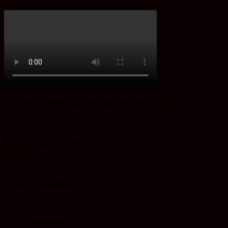
Iklan Ketua KPU Tanah Bumbu Hut RI ke 80
Iklan 17 Agustus Desa Batu Bulan
Desa Gunung Raya
Ayo ke Ba’Alawi Beton