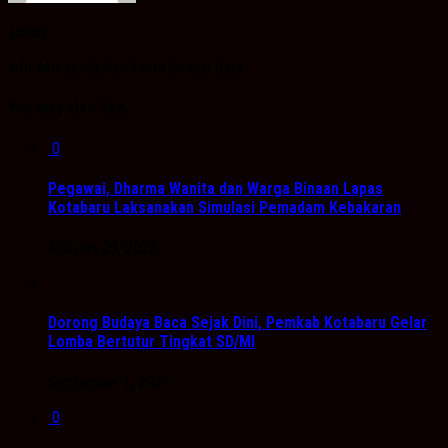
admin
Info Akurat, Sajikan Fakta Sesuai Data
You may also like...
0
Pegawai, Dharma Wanita dan Warga Binaan Lapas
Kotabaru Laksanakan Simulasi Pemadam Kebakaran
Agustus 29, 2022
Dorong Budaya Baca Sejak Dini, Pemkab Kotabaru Gelar
Lomba Bertutur Tingkat SD/MI
September 1, 2025
0