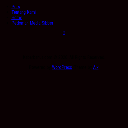
Expand
Menu
Pers
Tentang Kami
Home
Pedoman Media Sibber
Kabarbanua.com © 2026. All Rights Reserved.
Powered by
WordPress
. Theme by
Alx
.