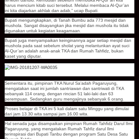
harus mencium kitab suci tersebut. Melalui membaca Al-Qur’an
ini kita diajarkan akhlak dan adab,” ucap Bupati.
Bupati mengungkapkan, di Tanah Bumbu ada 773 mesjid dan
mushola. Sangat disayangkan jika mesjid dan mushola itu tidak
digunakan untuk kegiatan keagamaan.
Bupati juga menyampaikan keinginannya agar setiap mesjid dan
mushola pada saat sebelum sholat yang melantunkan ayat suci
Al-Qur’an adalah anak-anak TKA dan Rumah Tahfidz, bukan
kaset yang diputar.
Sementara itu, pimpinan TKA Nurul Sa’adah Pagaruyung,
mengatakan saat ini jumlah santriawan dan santriwati di TKA
sebanyak 114 orang, dengan rincian 51 laki-laki dan 63
perempuan. Sedangkan guru mengajinya sebanyak 6 orang.
Proses belajar di TKA ini 5 kali dalam satu Minggu yang dimulai
dari jam 13.30 wita sampai jam 16.00 wita.
Hal senada juga disampaikan pimpinan Rumah Tahfidz Darul Ilmi
Pagaruyung, yang mengatakan Rumah Tahfiz darul Ilmi
terinspirasi dari Bupati Tanbu dengan program Satu Desa Satu