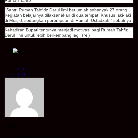
Rumah Tahfiz.
“Santri Rumah Tahfidz Darul Ilmi berjumlah sebanyak 27 orang.
Kegiatan belajarnya dilaksanakan di dua tempat. Khusus laki-laki
di Mesjid, sedangkan perempuan di Rumah Ustadzah,” sebutnya.
Kehadiran Bupati tentunya menjadi motivasi bagi Rumah Tahfiz
Darul Ilmi untuk lebih berkembang lagi. (rel)
Share
admin
Info Akurat, Sajikan Fakta Sesuai Data