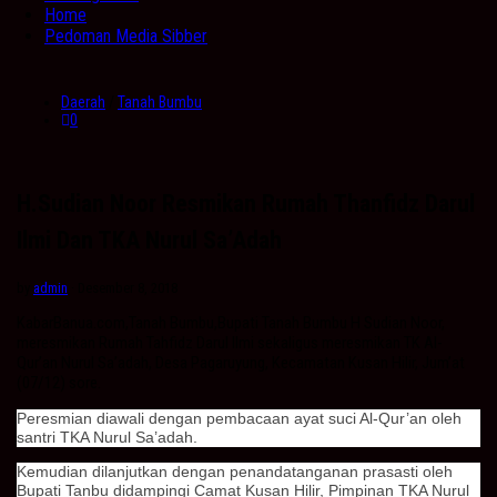
Home
Pedoman Media Sibber
Daerah
/
Tanah Bumbu
0
H.Sudian Noor Resmikan Rumah Thanfidz Darul
Ilmi Dan TKA Nurul Sa’Adah
by
admin
· Desember 8, 2018
KabarBanua.com,Tanah Bumbu,Bupati Tanah Bumbu H Sudian Noor,
meresmikan Rumah Tahfidz Darul Ilmi sekaligus meresmikan TK Al-
Qur’an Nurul Sa’adah, Desa Pagaruyung, Kecamatan Kusan Hilir, Jum’at
(07/12) sore.
Peresmian diawali dengan pembacaan ayat suci Al-Qur’an oleh
santri TKA Nurul Sa’adah.
Kemudian dilanjutkan dengan penandatanganan prasasti oleh
Bupati Tanbu didampingi Camat Kusan Hilir, Pimpinan TKA Nurul