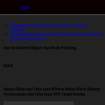
Anda harus
masuk
untuk berkomentar.
Next story
Kejaksaan Negeri Musnahkan 1.048 Butir
Carnophen
Previous story
Patroli Dialogis Polsek Karang Bintang Bentuk
Dekatnya Dengan Warga
Ayo ke General Repair dan Body Painting.
PDPB
Spaice Iklan Ayu Tyas Lysa Rifiana Ketua Divisi Bidang
Perencanaan dan Informasi KPU Tanah Bumbu