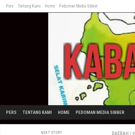
Skip
Pers
Tentang Kami
Home
Pedoman Media Sibber
to
content
PERS
TENTANG KAMI
HOME
PEDOMAN MEDIA SIBBER
NEXT STORY
DAERAH
/