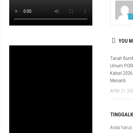
YOU M
Tanah Bumb
Umum POR
Kalsel 2026
Menanti
APRIL 21, 20
TINGGAL
Anda haru