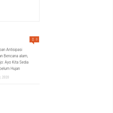
0
pan Antisipasi
an Bencana alam,
jo: Ayo Kita Sedia
belum Hujan
, 2020