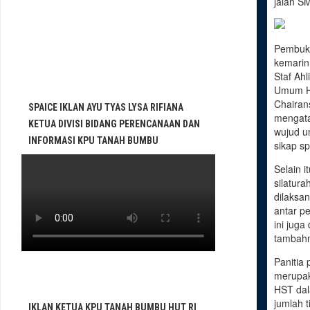
jalan S
Pembuka
kemarin
Staf Ahl
Umum H 
Chairan
SPAICE IKLAN AYU TYAS LYSA RIFIANA
mengata
KETUA DIVISI BIDANG PERENCANAAN DAN
wujud u
INFORMASI KPU TANAH BUMBU
sikap sp
Selain i
silatur
dilaksa
antar pe
ini jug
tambah
Panitia 
merupa
HST da
jumlah 
IKLAN KETUA KPU TANAH BUMBU HUT RI