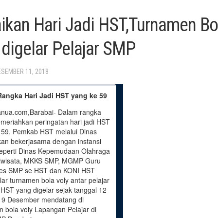
kan Hari Jadi HST,Turnamen Bol
 digelar Pelajar SMP
ESEMBER 11, 2018
angka Hari Jadi HST yang ke 59
nua.com,Barabai- Dalam rangka
emeriahkan peringatan hari jadi HST
 59, Pemkab HST melalui Dinas
kan bekerjasama dengan instansi
 seperti Dinas Kepemudaan Olahraga
iwisata, MKKS SMP, MGMP Guru
kes SMP se HST dan KONI HST
ar turnamen bola voly antar pelajar
HST yang digelar sejak tanggal 12
19 Desember mendatang di
n bola voly Lapangan Pelajar di