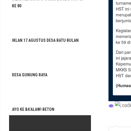
turname
KE 80
HST ini
merupak
berjuml
Kegiatan
memeria
IKLAN 17 AGUSTUS DESA BATU BULAN
ke 59 d
Dari pan
ini jaja
Kepemud
MKKS S
DESA GUNUNG RAYA
HST dan
(Humas
AYO KE BA’ALAWI BETON