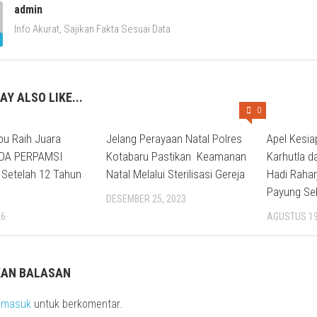
admin
Info Akurat, Sajikan Fakta Sesuai Data
AY ALSO LIKE...
0
u Raih Juara
Jelang Perayaan Natal Polres
Apel Kesia
DA PERPAMSI
Kotabaru Pastikan Keamanan
Karhutla d
 Setelah 12 Tahun
Natal Melalui Sterilisasi Gereja
Hadi Rahar
Payung Se
DESEMBER 25, 2023
26
AGUSTUS 19
KAN BALASAN
s
masuk
untuk berkomentar.