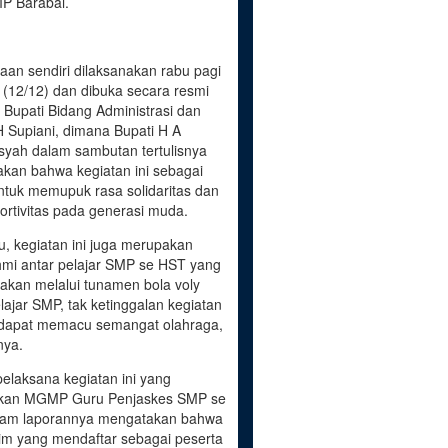
MP Barabai.
an sendiri dilaksanakan rabu pagi
 (12/12) dan dibuka secara resmi
i Bupati Bidang Administrasi dan
Supiani, dimana Bupati H A
syah dalam sambutan tertulisnya
kan bahwa kegiatan ini sebagai
ntuk memupuk rasa solidaritas dan
ortivitas pada generasi muda.
tu, kegiatan ini juga merupakan
ahmi antar pelajar SMP se HST yang
nakan melalui tunamen bola voly
lajar SMP, tak ketinggalan kegiatan
a dapat memacu semangat olahraga,
nya.
pelaksana kegiatan ini yang
kan MGMP Guru Penjaskes SMP se
lam laporannya mengatakan bahwa
tim yang mendaftar sebagai peserta