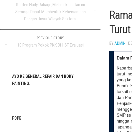
Kapten Hady Raharjo,Melalui kegiatan ini
Ramai
Semoga Dapat Membentuk Kebersamaan
Dengan Unsur Wilayah Sektoral
Turut
PREVIOUS STORY
BY
ADMIN
· D
10 Program Pokok PKK Di HST Evaluasi
Dalam R
Kabarba
turut m
AYO KE GENERAL REPAIR DAN BODY
yang ke
PAINTING.
Pendidi
terkait
dan Par
Penjas
menggel
SMP se 
PDPB
hingga 
lapanga