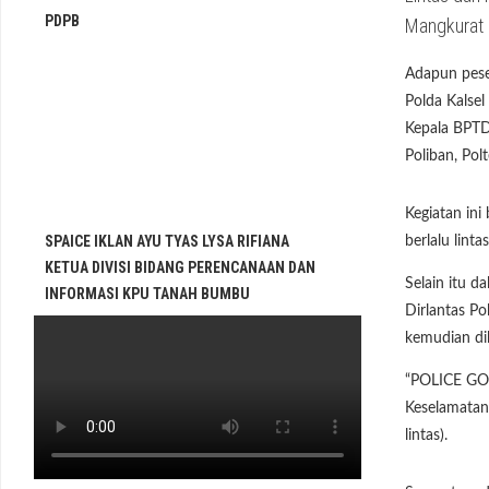
PDPB
Mangkurat 
Adapun pese
Polda Kalsel
Kepala BPTD
Poliban, Pol
Kegiatan in
SPAICE IKLAN AYU TYAS LYSA RIFIANA
berlalu lin
KETUA DIVISI BIDANG PERENCANAAN DAN
Selain itu 
INFORMASI KPU TANAH BUMBU
Dirlantas P
kemudian di
“POLICE GO 
Keselamatan 
lintas).