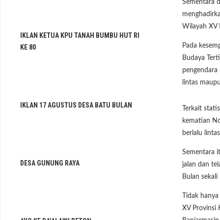
Sementara d
menghadirka
Wilayah XV 
IKLAN KETUA KPU TANAH BUMBU HUT RI
Pada kesempa
KE 80
Budaya Terti
pengendara m
lintas maup
IKLAN 17 AGUSTUS DESA BATU BULAN
Terkait stat
kematian No
berlalu lint
Sementara it
DESA GUNUNG RAYA
jalan dan te
Bulan sekali
Tidak hanya
XV Provinsi