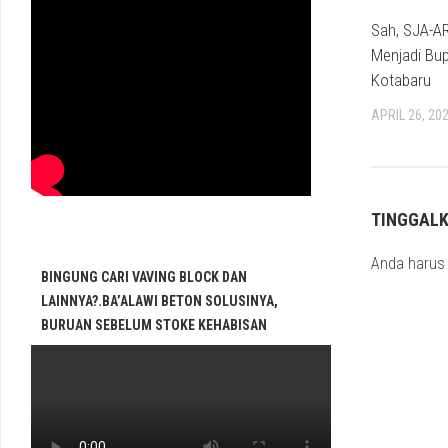
Sah, SJA-AR
Menjadi Bup
Kotabaru
APRIL 26, 20
TINGGAL
Anda haru
BINGUNG CARI VAVING BLOCK DAN
LAINNYA?.BA’ALAWI BETON SOLUSINYA,
BURUAN SEBELUM STOKE KEHABISAN