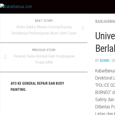
Skip
to
content
NEXT STORY
BANJARMA
Ambo Sakka, Melalui Gotong Royong
Unive
Setidaknya Pembangunan Akan Lebih Cepat
Berla
PREVIOUS STORY
Pemkab Tanbu Kembali Raih Penghargaan
BY
ADMIN
· D
Peduli HAM
KabarBanua.
Direktorat 
AYO KE GENERAL REPAIR DAN BODY
“POLICE G
PAINTING.
BORNEO” da
Safety dan
Ditlantas P
Lintas dan