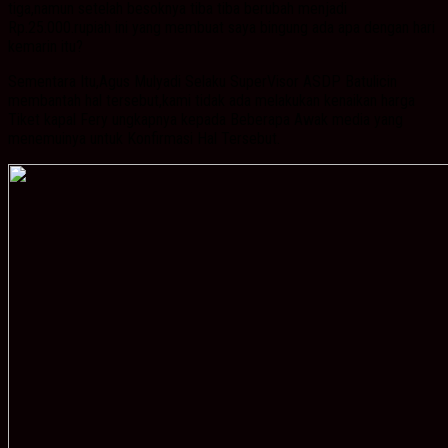
tiga,namun setelah besoknya tiba tiba berubah menjadi
Rp.25.000.rupiah ini yang membuat saya bingung ada apa dengan hari
kemarin itu?
Sementara Itu,Agus Mulyadi Selaku SuperVisor ASDP Batulicin
membantah hal tersebut,kami tidak ada melakukan kenaikan harga
Tiket kapal Fery ungkapnya kepada Beberapa Awak media yang
menemuinya untuk Konfirmasi Hal Tersebut.