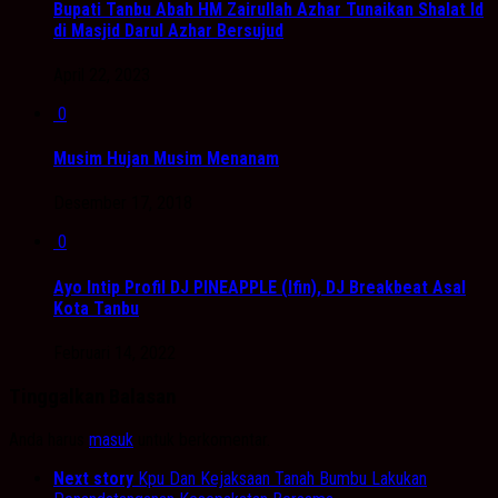
Bupati Tanbu Abah HM Zairullah Azhar Tunaikan Shalat Id
di Masjid Darul Azhar Bersujud
April 22, 2023
0
Musim Hujan Musim Menanam
Desember 17, 2018
0
Ayo Intip Profil DJ PINEAPPLE (Ifin), DJ Breakbeat Asal
Kota Tanbu
Februari 14, 2022
Tinggalkan Balasan
Anda harus
masuk
untuk berkomentar.
Next story
Kpu Dan Kejaksaan Tanah Bumbu Lakukan