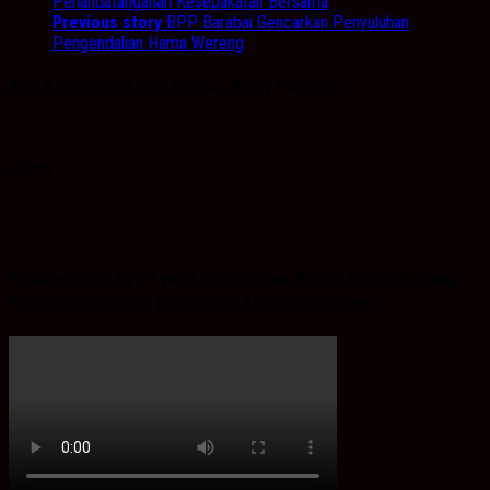
Penandatanganan Kesepakatan Bersama
Previous story
BPP Barabai Gencarkan Penyuluhan
Pengendalian Hama Wereng
Ayo ke General Repair dan Body Painting.
PDPB
Spaice Iklan Ayu Tyas Lysa Rifiana Ketua Divisi Bidang
Perencanaan dan Informasi KPU Tanah Bumbu