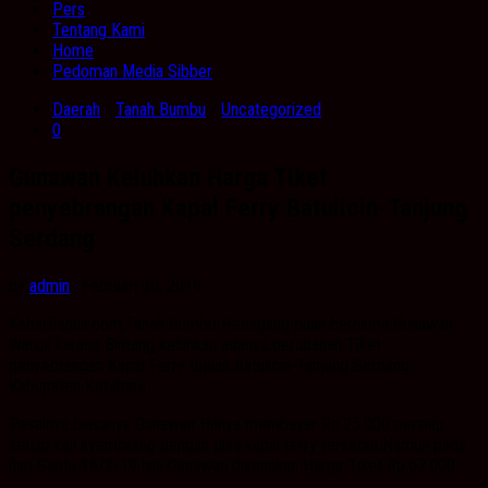
Pers
Tentang Kami
Home
Pedoman Media Sibber
Daerah
/
Tanah Bumbu
/
Uncategorized
0
Gunawan Keluhkan Harga Tiket
penyebrangan Kapal Ferry Batulicin-Tanjung
Serdang
by
admin
· Februari 20, 2019
KabarBanua.com,Tanah Bumbu-Pedagang buah bernama Gunawan
Warga karang Bintang keluhkan adanya perubahan Tiket
penyebrangan Kapal Ferry tujuan Batulicin-Tanjung Serdang
Kabupaten Kotabaru
Pasalnya biasanya Gunawan Hanya membayar Rp.25.000 persiap
setiap kali nyembrang dengan jasa kapal ferry tersebut,Namun pada
hari Sabtu 16/2/19 lalu Gunawan dikenakan Harga Tiket Rp.67.000.