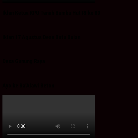
Iklan Ketua KPU Tanah Bumbu Hut RI ke 80
Iklan 17 Agustus Desa Batu Bulan
Desa Gunung Raya
Ayo ke Ba’Alawi Beton