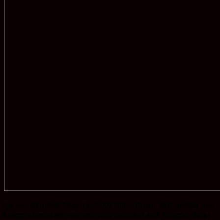
Iya saya dikenakan harga Rp.67.000 Oleh petugas Loket padahal jenis
katagore kendaraan saya jenis roda dua bukan jenis Katagore Ruda