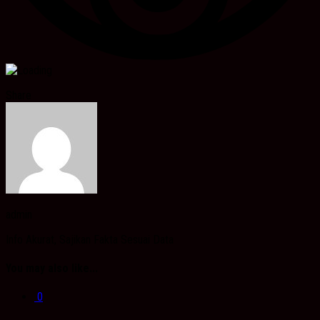
Share
admin
Info Akurat, Sajikan Fakta Sesuai Data
You may also like...
0