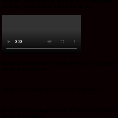
Bingung Cari Vaving Block dan lainnya?.Ba’Alawi Beton
Solusinya, Buruan Sebelum Stoke Kehabisan
Harga Ekonomis Dengan Produk Berkualitas SNI, Buruan
Ayo ke Ba’Alwi Beton
Saladri: Iklan Ucapan Hari Jadi Tanah Bumbu ke 22
Harga Ekonomis Dengan Produk Berkualitas SNI, Buruan
Ayo ke Ba’Alwi Beton