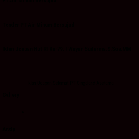
PT.Air Minum Bersujud
Tender PT Air Minum Bersujud
Iklan Ucapan Hut RI Ke-79. I Wayan Sudarma.S.Sos.MM
Iklan Ucapan Selamat PT Singaland Asetama
Gallery
Arsip