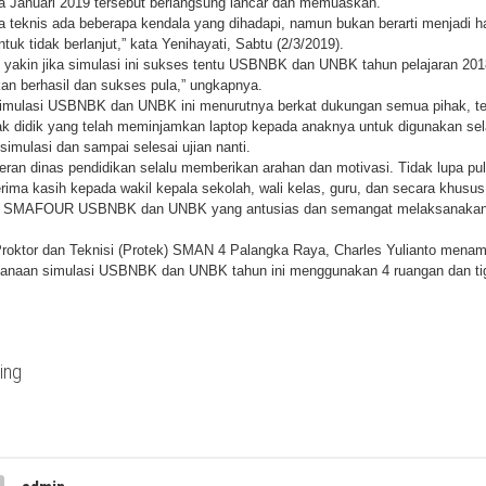
a Januari 2019 tersebut berlangsung lancar dan memuaskan.
a teknis ada beberapa kendala yang dihadapi, namun bukan berarti menjadi h
tuk tidak berlanjut,” kata Yenihayati, Sabtu (2/3/2019).
 yakin jika simulasi ini sukses tentu USBNBK dan UNBK tahun pelajaran 20
kan berhasil dan sukses pula,” ungkapnya.
imulasi USBNBK dan UNBK ini menurutnya berkat dukungan semua pihak, t
ak didik yang telah meminjamkan laptop kepada anaknya untuk digunakan se
imulasi dan sampai selesai ujian nanti.
peran dinas pendidikan selalu memberikan arahan dan motivasi. Tidak lupa pu
rima kasih kepada wakil kepala sekolah, wali kelas, guru, dan secara khusu
SMAFOUR USBNBK dan UNBK yang antusias dan semangat melaksanakan 
Proktor dan Teknisi (Protek) SMAN 4 Palangka Raya, Charles Yulianto mena
anaan simulasi USBNBK dan UNBK tahun ini menggunakan 4 ruangan dan ti
.