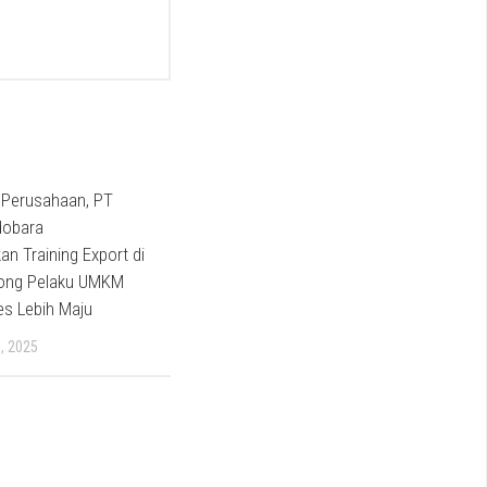
Perusahaan, PT
dobara
an Training Export di
orong Pelaku UMKM
s Lebih Maju
, 2025