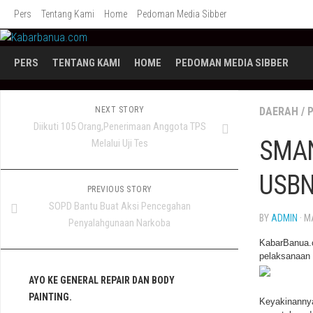
Skip
Pers
Tentang Kami
Home
Pedoman Media Sibber
to
content
PERS
TENTANG KAMI
HOME
PEDOMAN MEDIA SIBBER
NEXT STORY
DAERAH
/
Diikuti 105 Orang,Penerimaan Anggota TPS
SMAN
Melalui Uji Tes
USBN
PREVIOUS STORY
SOPD Bantu Buat Aksi Pencegahan
BY
ADMIN
· M
Penyalahgunaan Narkoba
KabarBanua.
pelaksanaan 
AYO KE GENERAL REPAIR DAN BODY
PAINTING.
Keyakinannya