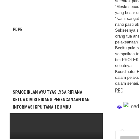
serentak pad
“Meski secar
yang besar un
“Kami sangat
nanti pasti a
PDPB
Suksesnya s
orang tua an
pelaksanaan s
Begitu pula 
sampaikan te
tim PROTEK 
sebutnya.
Koordinator 
dalam pelaks
dalam sehari
RED
SPAICE IKLAN AYU TYAS LYSA RIFIANA
KETUA DIVISI BIDANG PERENCANAAN DAN
INFORMASI KPU TANAH BUMBU