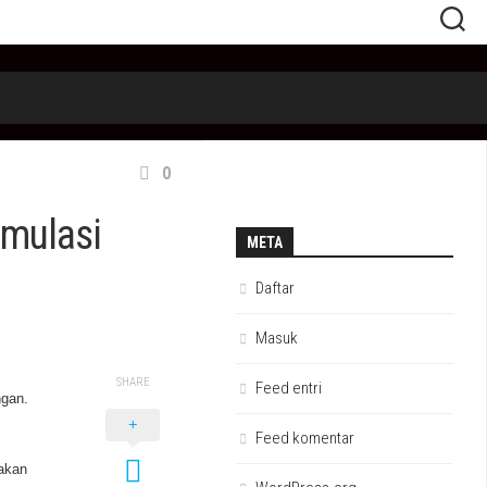
0
imulasi
META
Daftar
Masuk
SHARE
Feed entri
ngan.
Feed komentar
akan