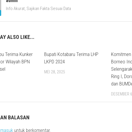
admin
Info Akurat, Sajikan Fakta Sesuai Data
AY ALSO LIKE...
bu Terima Kunker
Bupati Kotabaru Terima LHP
Komitmen 
tor Wilayah BPN
LKPD 2024
Borneo In
sel
Selengarak
MEI 28, 2025
Ring I, D
dan BUMDe
DESEMBER 6
KAN BALASAN
s
masuk
untuk berkomentar.