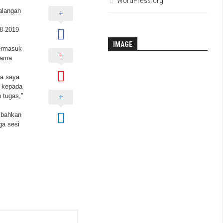
WordPress.org
alangan
18-2019
IMAGE
ermasuk
lama
la saya
s kepada
tugas,”
mbahkan
ga sesi