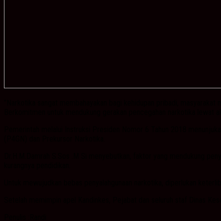
”Narkotika sangat membahayakan bagi kehidupan pribadi, masyarakat
Berkomitmen untuk mendukung gerakan pencegahan narkotika lewat aks
Pemerintah melalui Instruksi Presiden Nomor 6 Tahun 2018 menunjuk
(P4GN) dan Prekursor Narkotika.
Dr.H.M.Damrah S.Sos .M Si menyebutkan, faktor yang mendukung penyeb
kurangnya pendidikan.
Untuk mewujudkan bebas penyalahgunaan narkotika, diperlukan keterli
Setelah memimpin apel Kandinkes, Pejabat dan seluruh staf Dinas Ke
Penulis :Randi