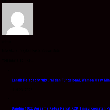
Share
admin
Info Akurat, Sajikan Fakta Sesuai Data
You may also like...
Lantik Pejabat Struktural dan Fungsional, Wamen Ossy Mi
Juni 23, 2025
Dandim 1022 Bersama Ketua Persit KCK Tinjau Kegiatan Pa