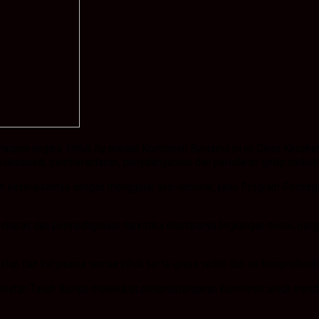
 maupun negara. Untuk itu melalui Komitmen Bersama ini ini Dinas Kes
inasional, pemberantasan, penyalahgunaan dan peredaran gelap narkotik
an keseriusannya dengan menggelar aksi nasional, yaitu Program Pence
aran dan penyalahgunaan narkotika diantaranya lingkungan sosial, perg
batan dan kerjasama semua pihak serta upaya sedini dan se-komprehensi
sehatan Tanah Bumbu melakukan penandatanganan komitmen untuk menduk