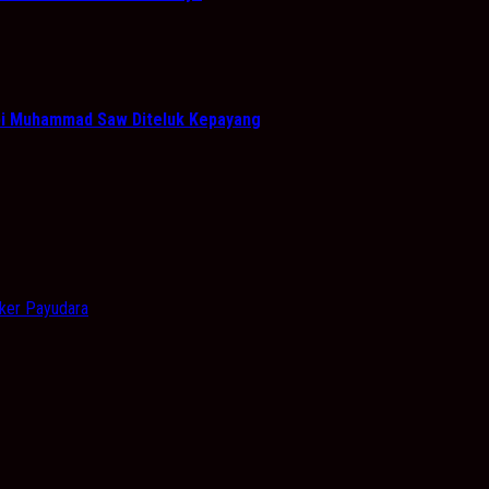
abi Muhammad Saw Diteluk Kepayang
gker Payudara