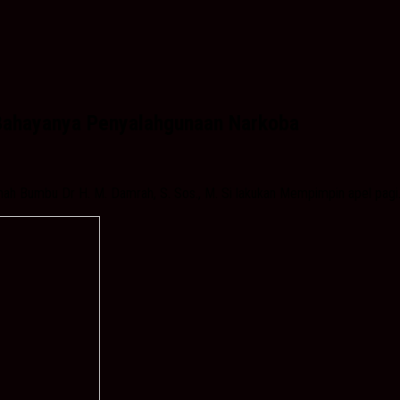
Bahayanya Penyalahgunaan Narkoba
h Bumbu Dr H. M. Damrah, S. Sos., M. Si lakukan Mempimpin apel pagi