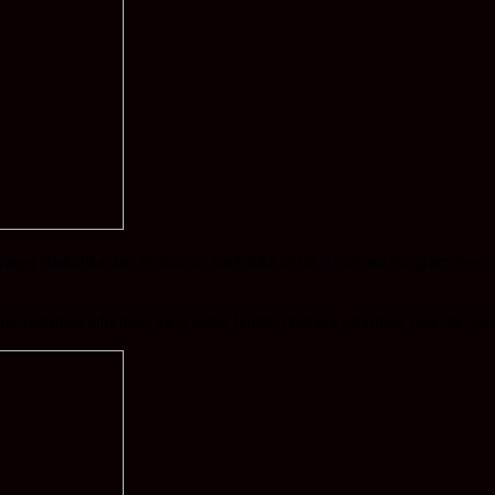
yanya Narkotika dan Prekursor Narkotika serta Informasi Program Pen
haman informasi yang sama tentang bahaya narkotika, baik dari diri pri