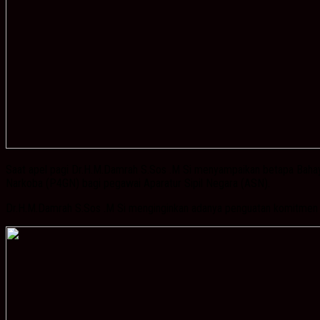
Saat apel pagi Dr.H.M.Damrah S.Sos .M Si menyampaikan betapa Baha
Narkoba (P4GN) bagi pegawai Aparatur Sipil Negara (ASN).
Dr.H.M.Damrah S.Sos .M Si menginginkan adanya penguatan komitmen pema