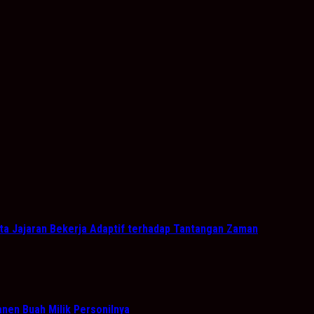
nta Jajaran Bekerja Adaptif terhadap Tantangan Zaman
nen Buah Milik Personilnya