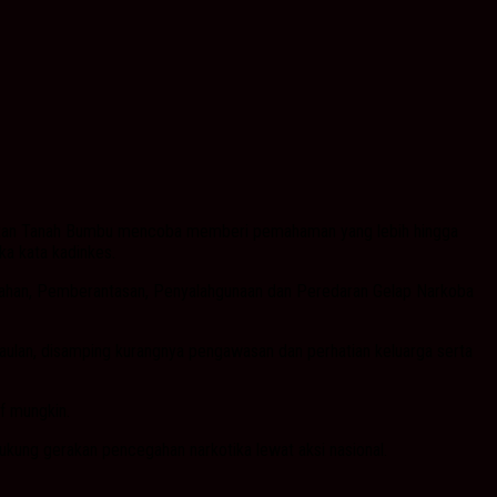
ehatan Tanah Bumbu mencoba memberi pemahaman yang lebih hingga
a kata kadinkes.
gahan, Pemberantasan, Penyalahgunaan dan Peredaran Gelap Narkoba
aulan, disamping kurangnya pengawasan dan perhatian keluarga serta
f mungkin.
ung gerakan pencegahan narkotika lewat aksi nasional.