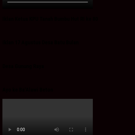
Iklan Ketua KPU Tanah Bumbu Hut RI ke 80
Iklan 17 Agustus Desa Batu Bulan
Desa Gunung Raya
Ayo ke Ba’Alawi Beton