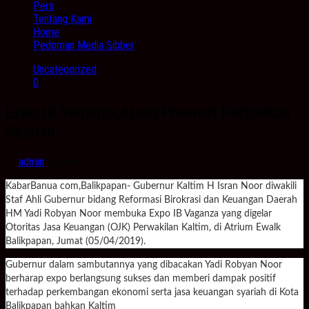
Pers
Tentang Kami
Home
Pedoman Media Sibber
Uncategorized
0
Expo IB Vaganza,Ajang Promosi Perbankan
Syariah
by
admin
· April 6, 2019
KabarBanua com,Balikpapan- Gubernur Kaltim H Isran Noor diwakili
Staf Ahli Gubernur bidang Reformasi Birokrasi dan Keuangan Daerah
HM Yadi Robyan Noor membuka Expo IB Vaganza yang digelar
Otoritas Jasa Keuangan (OJK) Perwakilan Kaltim, di Atrium Ewalk
Balikpapan, Jumat (05/04/2019).
Gubernur dalam sambutannya yang dibacakan Yadi Robyan Noor
berharap expo berlangsung sukses dan memberi dampak positif
terhadap perkembangan ekonomi serta jasa keuangan syariah di Kota
Balikpapan bahkan Kaltim