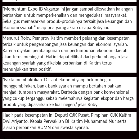
“Momentum Expo IB Vaganza ini jangan sampai dilewatkan kalangan
perbankan untuk memperkenalkan dan mengedukasi masyarakat.
Sekaligus memasarkan produk-produknya terkait jasa keuangan dan
ekonomi syariah,” ucap pria yamg akrab disapa Roby ini.
Menurut Roby, Pemprov Kaltim memberi peluang dan kesempatan
terbaik untuk pengembangan jasa keuangan dan ekonomi syariah.
Karena diyakini pembangunan dan pertumbuhan ekonomi daerah
akan terus meningkat. Hal.ini dapat dilihat dari perkembangan jasa
keuangan syariah yang dikelola perbankan di Kaltim terus
menunjukkan tren positif.
“Fakta membuktikan. Di saat ekonomi yang belum begitu
menggembirakan, bank-bank syariah mampu bertahan bahkan
menjadi tumpuan masyarakat. Berbeda dengan bank konvensional
yang cukup terganggu sebab melemahnya kegiatan ekspor dan harga
produk yang dipasarkan ke luar negeri,” jelas Roby.
Hadir pada kesempatan ini Deputi OJK Pusat, Pimpinan OJK Kaltim
Dwi Ariyanto, Kepala Perwakilan BI Kaltim Muhammad Nur serta
jajaran perbankan BUMN dan swasta syariah.
(her/yans)