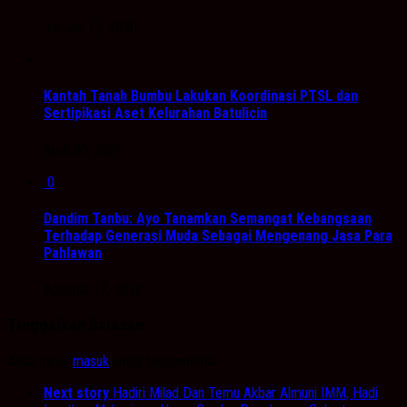
Januari 13, 2020
Kantah Tanah Bumbu Lakukan Koordinasi PTSL dan
Sertipikasi Aset Kelurahan Batulicin
April 30, 2026
0
Dandim Tanbu: Ayo Tanamkan Semangat Kebangsaan
Terhadap Generasi Muda Sebagai Mengenang Jasa Para
Pahlawan
Agustus 17, 2020
Tinggalkan Balasan
Anda harus
masuk
untuk berkomentar.
Next story
Hadiri Milad Dan Temu Akbar Almuni IMM, Hadi