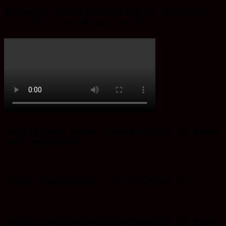
Bingung Cari Vaving Block dan lainnya?.Ba’Alawi Beton
Solusinya, Buruan Sebelum Stoke Kehabisan
Harga Ekonomis Dengan Produk Berkualitas SNI, Buruan
Ayo ke Ba’Alwi Beton
Saladri: Iklan Ucapan Hari Jadi Tanah Bumbu ke 22
Harga Ekonomis Dengan Produk Berkualitas SNI, Buruan