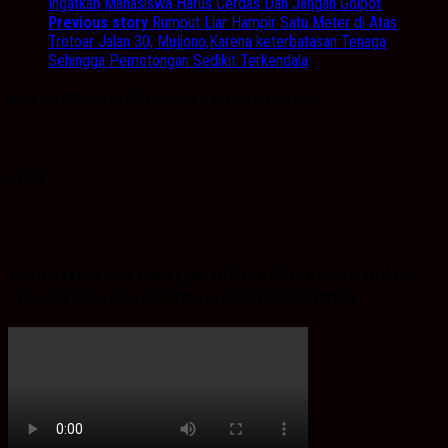
Ingatkan Mahasiswa Harus Cerdas Dan Jangan Golpot
Previous story
Rumput Liar Hampir Satu Meter di Atas
Trotoar Jalan 30, Mujiono,Karena keterbatasan Tenaga
Sehingga Pemotongan Sedikit Terkendala
Ayo ke General Repair dan Body Painting.
PDPB
Spaice Iklan Ayu Tyas Lysa Rifiana Ketua Divisi Bidang
Perencanaan dan Informasi KPU Tanah Bumbu