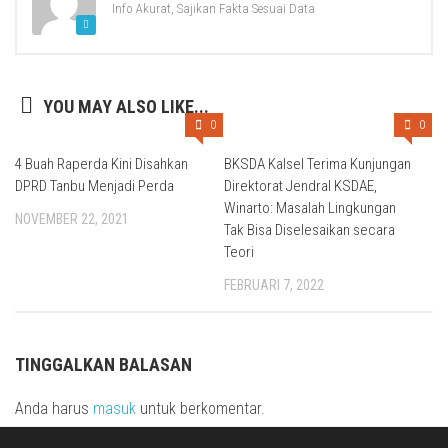
Info Akurat, Sajikan Fakta Sesuai Data
YOU MAY ALSO LIKE...
0
0
4 Buah Raperda Kini Disahkan
BKSDA Kalsel Terima Kunjungan
DPRD Tanbu Menjadi Perda
Direktorat Jendral KSDAE,
Winarto: Masalah Lingkungan
NOVEMBER 22, 2021
Tak Bisa Diselesaikan secara
Teori
FEBRUARI 7, 2022
TINGGALKAN BALASAN
Anda harus
masuk
untuk berkomentar.