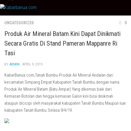
Skip
to
content
UNCATEGORIZED
0
Produk Air Mineral Batam Kini Dapat Dinikmati
Secara Gratis Di Stand Pameran Mappanre Ri
Tasi
BY
ADMIN
· APRIL 9, 2019
KabarBanua.com,Tanah Bumbu-Produk Air Mineral Andalan dari
kecamatan Simpang Empat Kabupaten Tanah Bumbu dengan nama
Produk Air Mineral Batam (Batu Ampar) Yang dikemas baik dari
Kemasan Botolan dan hingga kemasan Galon kini bisa dinikmati
ataupun dicicipi oleh masyarakat kabupaten Tanah Bumbu Maupun luar
kabupaten Tanah Bumbu.Selasa 9/4/19.