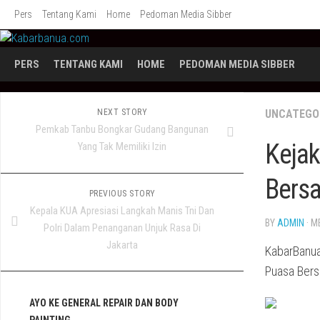
Skip
Pers
Tentang Kami
Home
Pedoman Media Sibber
to
content
PERS
TENTANG KAMI
HOME
PEDOMAN MEDIA SIBBER
NEXT STORY
UNCATEGO
Pemkab Tanbu Bongkar Gudang Bangunan
Kejak
Yang Tak Memiliki Izin
Bersa
PREVIOUS STORY
Kepala KUA Apresiasi Langkah Manis Tni Dan
BY
ADMIN
· M
Polri Dalam Penanganan Unjuk Rasa Di
Jakarta
KabarBanua
Puasa Bers
AYO KE GENERAL REPAIR DAN BODY