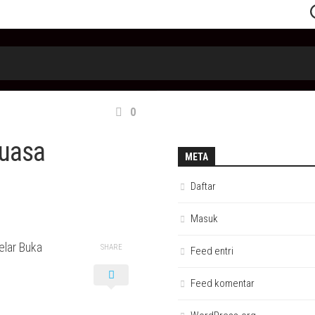
0
Puasa
META
Daftar
Masuk
lar Buka
SHARE
Feed entri
Feed komentar