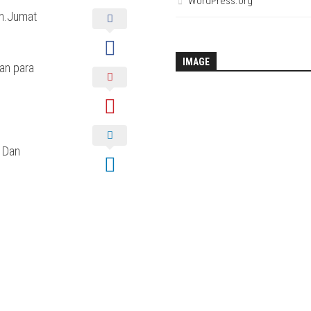
WordPress.org
in.Jumat
IMAGE
an para
k Dan