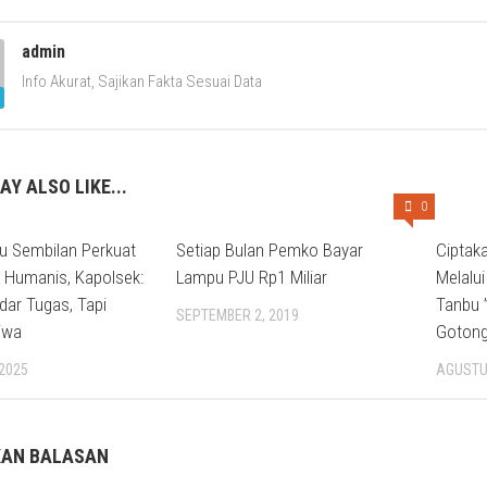
admin
Info Akurat, Sajikan Fakta Sesuai Data
AY ALSO LIKE...
0
u Sembilan Perkuat
Setiap Bulan Pemko Bayar
Ciptak
 Humanis, Kapolsek:
Lampu PJU Rp1 Miliar
Melalui
ar Tugas, Tapi
Tanbu 
SEPTEMBER 2, 2019
iwa
Gotong
 2025
AGUSTUS
KAN BALASAN