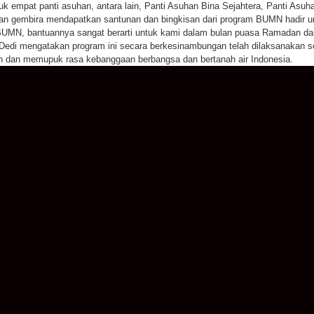
uk empat panti asuhan, antara lain, Panti Asuhan Bina Sejahtera, Panti Asu
an gembira mendapatkan santunan dan bingkisan dari program BUMN hadir un
BUMN, bantuannya sangat berarti untuk kami dalam bulan puasa Ramadan dan m
edi mengatakan program ini secara berkesinambungan telah dilaksanakan s
 dan memupuk rasa kebanggaan berbangsa dan bertanah air Indonesia.