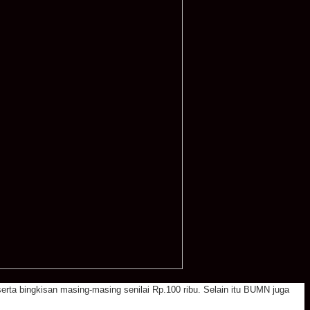
ta bingkisan masing-masing senilai Rp.100 ribu. Selain itu BUMN juga