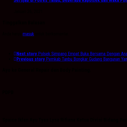
Sertijab di Polres Tanbu, Beberapa Kapolsek dan Waka Pol
Januari 26, 2021
Tinggalkan Balasan
Anda harus
masuk
untuk berkomentar.
Next story
Polsek Simpang Empat Buka Bersama Dengan Anak 
Previous story
Pemkab Tanbu Bongkar Gudang Bangunan Yang
Ayo ke General Repair dan Body Painting.
PDPB
Spaice Iklan Ayu Tyas Lysa Rifiana Ketua Divisi Bidang 