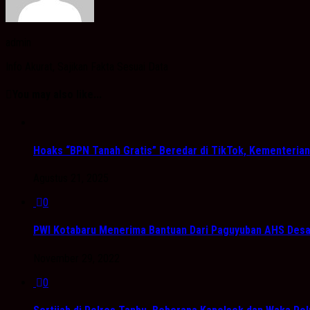
admin
Info Akurat, Sajikan Fakta Sesuai Data
You may also like...
Hoaks “BPN Tanah Gratis” Beredar di TikTok, Kementeri
Agustus 21, 2025
0
PWI Kotabaru Menerima Bantuan Dari Paguyuban AHS Des
November 29, 2022
0