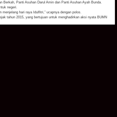
han Berkah, Panti Asuhan Darul Amin dan Panti Asuhan Ayah Bunda.
tuk negeri.
enjelang hari raya Idulfitri,” ucapnya dengan polos.
ejak tahun 2015, yang bertujuan untuk menghadirkan aksi nyata BUMN