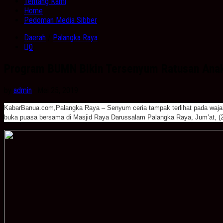
Tentang Kami
Home
Pedoman Media Sibber
Daerah
/
Palangka Raya
0
Program BUMN Bikin Tersenyum Ratusan Anak
by
admin
· Mei 25, 2019
KabarBanua.com,Palangka Raya – Senyum ceria tampak terlihat pada wajah 
buka puasa bersama di Masjid Raya Darussalam Palangka Raya, Jum’at, (2