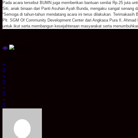
Pada acara tersebut BUMN juga memberikan bantuan senilai Rp.25 juta unt
Siti, anak binaan dari Panti Asuhan Ayah Bunda, mengaku sangat senang d
“Semoga di tahun-tahun mendatang acara ini terus dilakukan. Terimakasih 
Plt. SGM Of Community Development Center dari Angkasa Pura II, Ahmad D
untuk ikut serta membangun kesejahteraan masyarakat serta menumbuhkan
Rel
Share