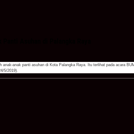
 Panti Asuhan di Palangka Raya
anak-anak panti asuhan di Kota Palangka Raya. Itu terlihat pada acara BUM
4/5/2019).