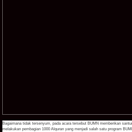
Bagaimana tidak tersenyum, pada acara tersebut BUMN memberikan santunan
melakukan pembagian 1000 Alquran yang menjadi salah satu program BUM