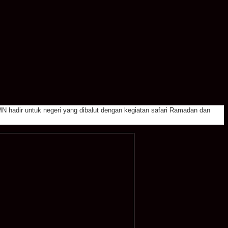
N hadir untuk negeri yang dibalut dengan kegiatan safari Ramadan dan