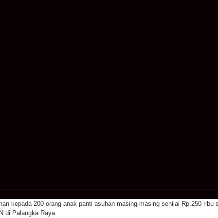
 kepada 200 orang anak panti asuhan masing-masing senilai Rp.250 ribu ser
N di Palangka Raya.