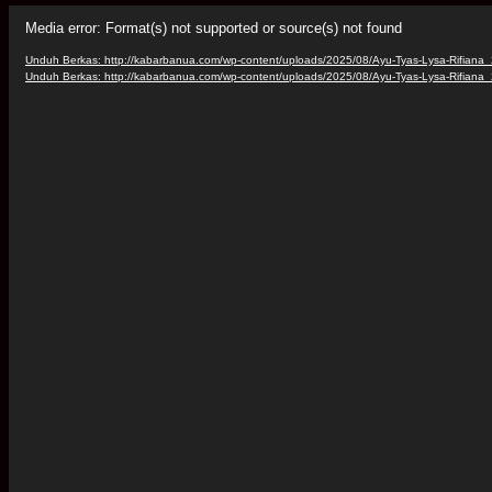
Pemutar
Media error: Format(s) not supported or source(s) not found
Video
Unduh Berkas: http://kabarbanua.com/wp-content/uploads/2025/08/Ayu-Tyas-Lysa-Rifi
Unduh Berkas: http://kabarbanua.com/wp-content/uploads/2025/08/Ayu-Tyas-Lysa-Rifi