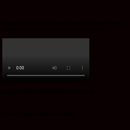
Spaice Iklan Ayu Tyas Lysa Rifiana Ketua Divisi Bidang
Perencanaan dan Informasi KPU Tanah Bumbu
Iklan Ketua KPU Tanah Bumbu Hut RI ke 80
Iklan 17 Agustus Desa Batu Bulan