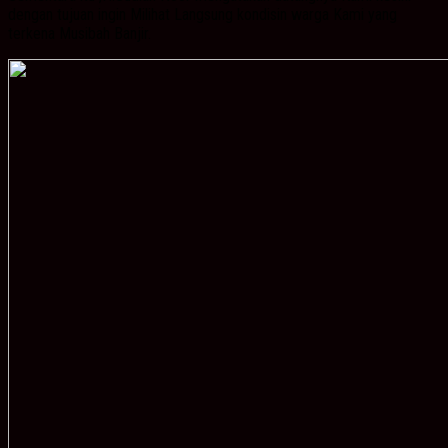
dengan tujuan ingin Milihat Langsung kondisin warga Kami yang
terkena Musibah Banjir.