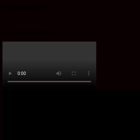
Desa Gunung Raya
Ayo ke Ba’Alawi Beton