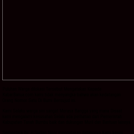
Puluhan Warga dilokasi Tersebut Mengatakan Kepada
KabarBanua.com kami tidak menyangka bahwa akan kedatangan
Orang Nomor Satu Di Bumi Bersujud ini.
Kami Selaku warga sini sangat Merasa Bangga yang mana Disaat
kami mengalami kesusahan Selalu ada perhatian dari Pemerintah
Kabupaten Tanah Bumbu baik dan dukungan Muril dan Bantuan lainnya.
Sementara itu ,H.Sudian Noor mengatakan datangnya Kami kesini