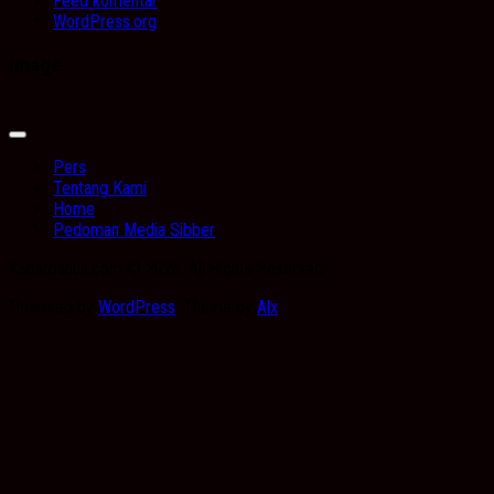
Feed komentar
WordPress.org
Image
Expand
Menu
Pers
Tentang Kami
Home
Pedoman Media Sibber
Kabarbanua.com © 2026. All Rights Reserved.
Powered by
WordPress
. Theme by
Alx
.