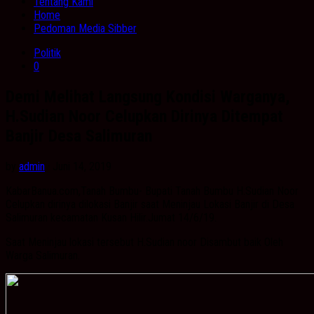
Tentang Kami
Home
Pedoman Media Sibber
Politik
0
Demi Melihat Langsung Kondisi Warganya,
H.Sudian Noor Celupkan Dirinya Ditempat
Banjir Desa Salimuran
by
admin
· Juni 14, 2019
KabarBanua.com,Tanah Bumbu- Bupati Tanah Bumbu H.Sudian Noor
Celupkan dirinya dilokasi Banjir saat Meninjau Lokasi Banjir di Desa
Salimuran kecamatan Kusan Hilir.Jumat 14/6/19.
Saat Meninjau lokasi tersebut H.Sudian noor Disambut baik Oleh
Warga Salimuran.