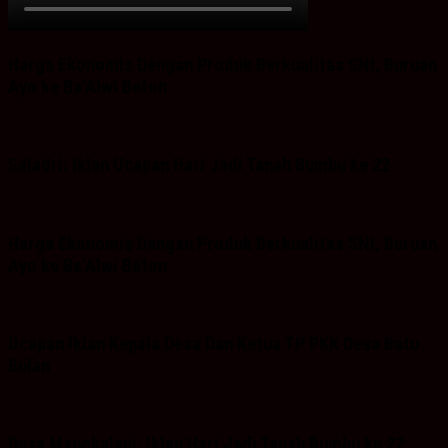
Harga Ekonomis Dengan Produk Berkualitas SNI, Buruan
Ayo ke Ba’Alwi Beton
Saladri: Iklan Ucapan Hari Jadi Tanah Bumbu ke 22
Harga Ekonomis Dengan Produk Berkualitas SNI, Buruan
Ayo ke Ba’Alwi Beton
Ucapan Iklan Kepala Desa Dan Ketua TP PKK Desa Batu
Bulan
Desa Mangkalapi: Iklan Hari Jadi Tanah Bumbu ke 22