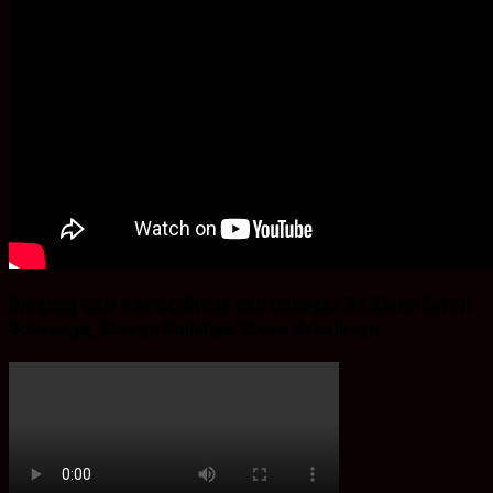
Bingung Cari Vaving Block dan lainnya?.Ba’Alawi Beton
Solusinya, Buruan Sebelum Stoke Kehabisan