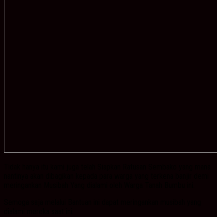
Tidak hanya itu kami juga telah Siapkan Ratusan Sembako yang mana
nantinya akan dibagikan kepada para warga yang terkena banjir demi
meringankan Musibah Yang dialami oleh Warga Tanah Bumbu ini.
Semoga saja melalui Bantuan ini dapat meringankan musibah yang
dialami mereka saat ini.