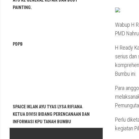
AYO KE GENERAL REPAIR DAN BODY
PAINTING.
Wabup H Re
PMD Nahrul 
PDPB
H Ready Ka
serius dan
komprehens
Bumbu ini.
Para anggot
melaksanak
Pemunguta
SPAICE IKLAN AYU TYAS LYSA RIFIANA
KETUA DIVISI BIDANG PERENCANAAN DAN
Perlu dike
INFORMASI KPU TANAH BUMBU
kegiatan P