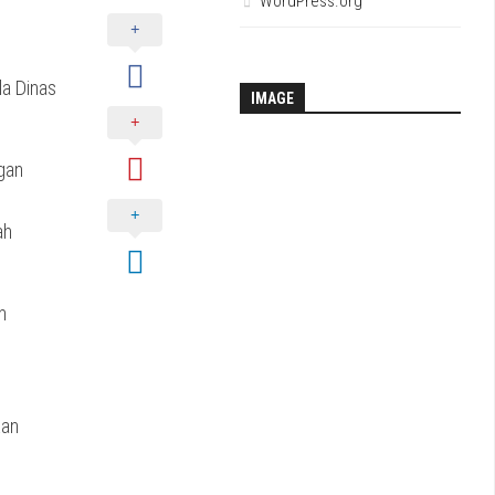
WordPress.org
a Dinas
IMAGE
gan
ah
m
kan