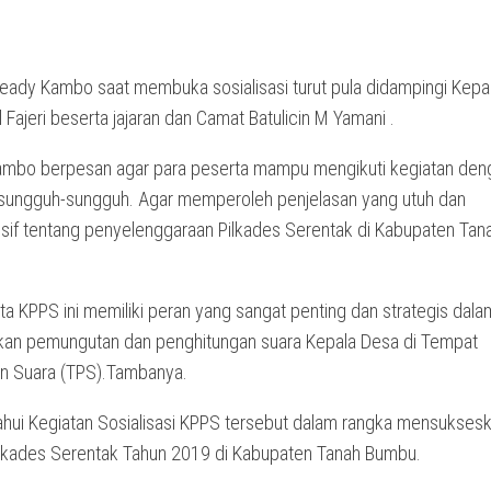
ady Kambo saat membuka sosialisasi turut pula didampingi Kepal
Fajeri beserta jajaran dan Camat Batulicin M Yamani .
mbo berpesan agar para peserta mampu mengikuti kegiatan den
 sungguh-sungguh. Agar memperoleh penjelasan yang utuh dan
if tentang penyelenggaraan Pilkades Serentak di Kabupaten Tan
a KPPS ini memiliki peran yang sangat penting dan strategis dala
an pemungutan dan penghitungan suara Kepala Desa di Tempat
n Suara (TPS).Tambanya.
tahui Kegiatan Sosialisasi KPPS tersebut dalam rangka mensukses
ilkades Serentak Tahun 2019 di Kabupaten Tanah Bumbu.