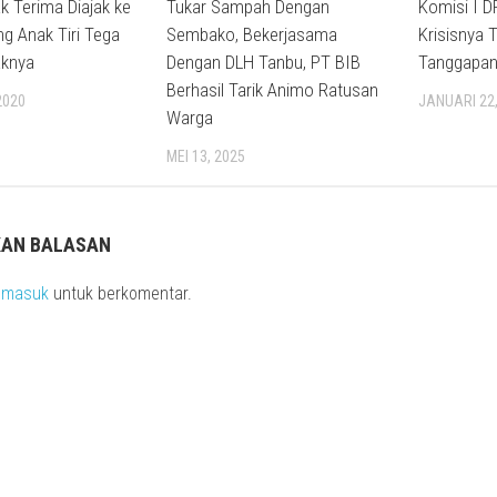
k Terima Diajak ke
Tukar Sampah Dengan
Komisi I D
ng Anak Tiri Tega
Sembako, Bekerjasama
Krisisnya 
aknya
Dengan DLH Tanbu, PT BIB
Tanggapan
Berhasil Tarik Animo Ratusan
2020
JANUARI 22,
Warga
MEI 13, 2025
KAN BALASAN
s
masuk
untuk berkomentar.