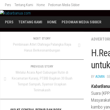
Skip
Pers
Tentang Kami
Home
Pedoman Media Sibber
to
content
PERS
TENTANG KAMI
HOME
PEDOMAN MEDIA SIBBER
NEXT STORY
ADVERTOR
Pembinaan Atlet Olahraga Palangka Raya
H.Re
Harus Berkesinambungan
untuk
PREVIOUS STORY
Melalui Acara Apel Gabungan Rutin di
BY
ADMIN
· S
Kecamatan Kuranji, PT.BIB Bagikan 30 Buah
Tempat Sampah, Syamsir Ucapkan
KabarBanu
Terimakasih
Suara (KPP
Masyarakat
kambo yang