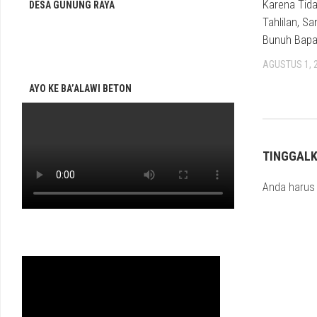
Karena Tida
DESA GUNUNG RAYA
Tahlilan, Sa
Bunuh Bap
AGUSTUS 1, 
AYO KE BA’ALAWI BETON
TINGGAL
Anda haru