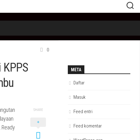
0
i KPPS
META
mbu
Daftar
Masuk
ungutan
SHARE
Feed entri
dayaan
Feed komentar
H.Ready