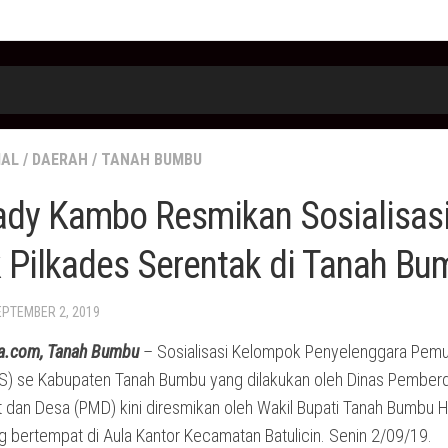
IAL
/
DAERAH
/
TANAH BUMBU
ady Kambo Resmikan Sosialisas
 Pilkades Serentak di Tanah Bu
EPTEMBER 2, 2019
a.com, Tanah Bumbu
– Sosialisasi Kelompok Penyelenggara Pem
S) se Kabupaten Tanah Bumbu yang dilakukan oleh Dinas Pember
 dan Desa (PMD) kini diresmikan oleh Wakil Bupati Tanah Bumbu 
 bertempat di Aula Kantor Kecamatan Batulicin. Senin 2/09/19.