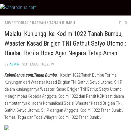
Skip
to
content
ADVERTORIAL
/
DAERAH
/
TANAH BUMBU
0
Melalui Kunjunggi ke Kodim 1022 Tanah Bumbu,
Waaster Kasad Brigjen TNI Gathut Setyo Utomo :
Hindari Berita Hoax Agar Negara Tetap Aman
BY
ADMIN
· SEPTEMBER 16, 2019
KabarBanua.com,Tanah Bumbu
– Kodim 1022 Tanah Bumbu Terima
Kunjungan dari Waaster Kasad Brigjen TNI Gathut Setyo Utomo, S.I.P,
dalam kunjungannya Waaster Kasad Brigjen TNI Gathut Setyo Utomo
Menghimbau Kepada Anggota Kodim 1022 dan Persit KCK saat dalam
sambutannya di acara Komunikasi Sosial Waaster Kasad Brigjen TNI
Gathut Setyo Utomo, S.I.P dengan Anggota Kodim 1022 Tanah Bumbu,
Tomas, Toga dan Toda Wilayah Kodim 1022 Tanah Bumbu.