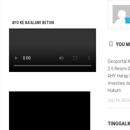
AYO KE BA’ALAWI BETON
YOU M
Geoportal K
2.0 Resmi D
AHY Harap 
Investasi d
Hukum
JULI 19, 2024
TINGGAL