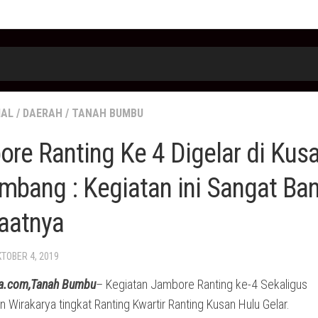
IAL
/
DAERAH
/
TANAH BUMBU
re Ranting Ke 4 Digelar di Kusa
mbang : Kegiatan ini Sangat Ba
aatnya
KTOBER 4, 2019
a.com,Tanah Bumbu
– Kegiatan Jambore Ranting ke-4 Sekaligus
Wirakarya tingkat Ranting Kwartir Ranting Kusan Hulu Gelar.