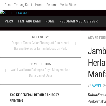
Skip
Pers
Tentang Kami
Home
Pedoman Media Sibber
to
content
PERS
TENTANG KAMI
HOME
PEDOMAN MEDIA SIBBER
NEXT STORY
ADVERTOR
Dispora Tanbu Gelar Fhotografi Dan Kreasi
Jambo
Barang Bekas di Taman Education Park
Herla
PREVIOUS STORY
Wakil Walikota Palangka Raya Menyerahkan
Manf
Dana Lanjut Usia
BY
ADMIN
· O
KabarBanu
AYO KE GENERAL REPAIR DAN BODY
PAINTING.
Perkemahan 