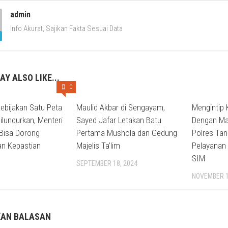
admin
Info Akurat, Sajikan Fakta Sesuai Data
AY ALSO LIKE...
0
ebijakan Satu Peta
Maulid Akbar di Sengayam,
Mengintip 
iluncurkan, Menteri
Sayed Jafar Letakan Batu
Dengan Mas
Bisa Dorong
Pertama Mushola dan Gedung
Polres Tan
an Kepastian
Majelis Ta’lim
Pelayanan 
SIM
SEPTEMBER 18, 2024
NOVEMBER 1
KAN BALASAN