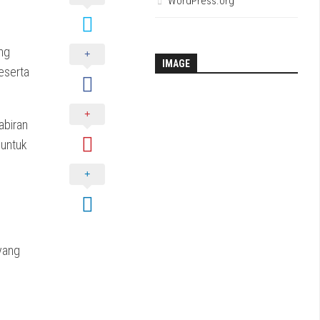
WordPress.org
ng
IMAGE
eserta
abiran
 untuk
yang