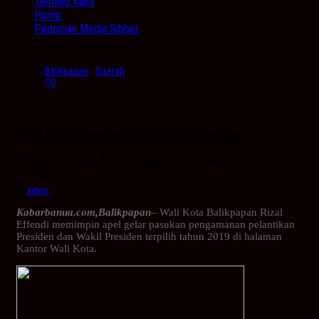
Tentang Kami
Home
Pedoman Media Sibber
Balikpapan
/
Daerah
0
Wali Kota Pimpin Apel Gelar Pasukan
Pengamanan Pelantikan Presiden
by
admin
· Oktober 20, 2019
Kabarbanua.com,Balikpapan
– Wali Kota Balikpapan Rizal
Effendi memimpin apel gelar pasukan pengamanan pelantikan
Presiden dan Wakil Presiden terpilih tahun 2019 di halaman
Kantor Wali Kota.