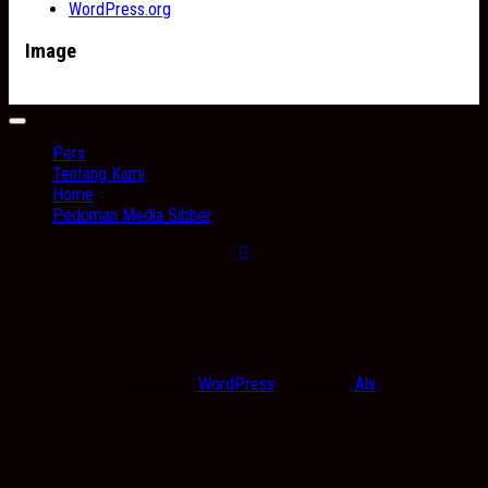
WordPress.org
Image
Expand
Menu
Pers
Tentang Kami
Home
Pedoman Media Sibber
Kabarbanua.com © 2026. All Rights Reserved.
Powered by
WordPress
. Theme by
Alx
.