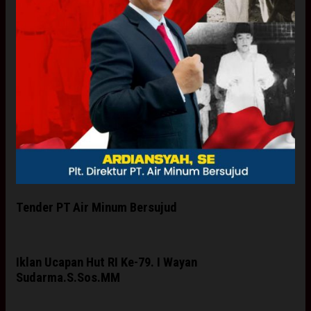
Tender PT Air Minum Bersujud
Iklan Ucapan Hut RI Ke-79. I Wayan
Sudarma.S.Sos.MM