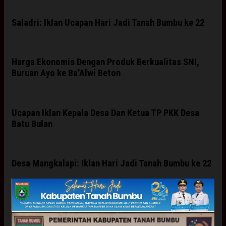
Saladri: Iklan Ucapan Hari Jadi Tanah Bumbu ke 22
Harga Ekonomis Dengan Produk Berkualitas SNI,
Buruan Ayo ke Ba’Alwi Beton
Ucapan Iklan Kepala Desa Dan Ketua TP PKK Desa
Batu Bulan
Desa Mangkalapi: Iklan Hari Jadi Tanah Bumbu ke 22