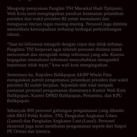
Mengutip pernyataan Panglim TNI Marsekal Hadi Tjahjanto,
Wali Kota turut mengingatkan pasukan keamanan pelantikan
presiden dan wakil presiden RI untuk memahami dan
menguasai rincian tugas masing-masing. Personel juga diminta
memelihara kewaspadaan terhadap berbagai perkembangan
situasi.
“Saat ini informasi mengalir dengan cepat dan tidak terbatas.
Panglima TNI berpesan agar seluruh personel diminta untuk
mencermati dan mengolah setiap informasi yang ada. Karena
kegagalan memahami informasi menyebabkan mengambil
keputusan tidak tepat,” kata wali kota mengingatkan.
Sementara itu, Kapolres Balikpapan AKBP Wiwin Firta
mengatakan patroli pengamanan pelantikan presiden dan wakil
presiden RI sudah berjalan. Sejumlah titik vital menjadi
pantauan personel pengamanan diantaranya Kantor Wali Kota
Balikpapan, Kantor DPRD Balikpapan, Pertamina, dan KPU
Balikpapan.
Sebanyak 800 personel gabungan pengamanan yang dibantu
oleh BKO Polda Kaltim, TNI, Pangkalan Angkatan Udara
(Lanud) dan Pangkalan Angkatan Laut (Lanal). Personel
eksternal juga turut membantu pengamanan seperti dari Satpol
PP, Ormas dan lainnya.