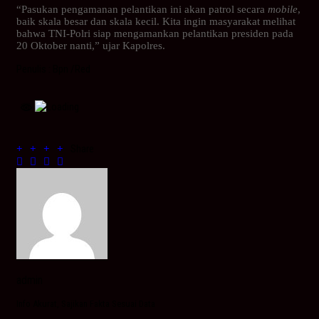
“Pasukan pengamanan pelantikan ini akan patrol secara
mobile
,
baik skala besar dan skala kecil. Kita ingin masyarakat melihat
bahwa TNI-Polri siap mengamankan pelantikan presiden pada
20 Oktober nanti,” ujar Kapolres.
Penulis : Bpn /Red
Share
admin
Info Akurat, Sajikan Fakta Sesuai Data