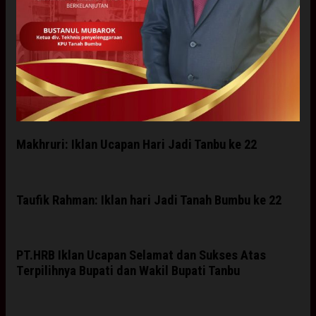
Makhruri: Iklan Ucapan Hari Jadi Tanbu ke 22
Taufik Rahman: Iklan hari Jadi Tanah Bumbu ke 22
PT.HRB Iklan Ucapan Selamat dan Sukses Atas
Terpilihnya Bupati dan Wakil Bupati Tanbu